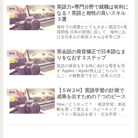
Ⅾance School(ジギーダンス教室)」のチ
英語力×専門分野で就職は有利に
ラシも要チェック！先行LESSON受付
Blog
しています！
なる！英語と相性の良いスキル
３選
海外での需要がとても大きい英語力×美
容関係 日本の実情に反して、海外にお
ける日本人の美容スキルは非常に評価
が高く需要があります。もし英語力が
あれば国内でのインバウンド需要もあ
英会話の発音矯正で日本語なま
りますし、海外で日本人美容師が求め
Blog
られるケースはまだまだあります。...
りをなおす３ステップ
英語の発音をする時に余計な母音を消
す Apples／ǽpəlz例えばこちらの「り
んご」の複数形ですが、日本人の方は
大抵アップルズ／appuluzuというカタ
カナ発音をしてしまいます。ここで厳
【５W２H】英語学習の計画で
密な話をすると、先頭の「あ」がま
Blog
ず 日本語の「あ／...
成果を出すための７つのピース
How／どうやって？ ・単語学習：単語
帳を買って覚える・スピーキング：オ
ンライン英会話を使う・文法学習：中
学生向けの文法書・発音：オンライン
英会話でチェックする初心者の方にオ
ススメする内容は中学レベルの単語と
文法の基礎固め、プラス少量のアウ...