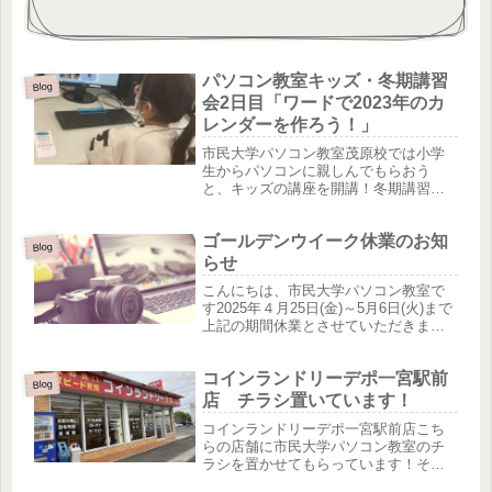
パソコン教室キッズ・冬期講習
Blog
会2日目「ワードで2023年のカ
レンダーを作ろう！」
市民大学パソコン教室茂原校では小学
生からパソコンに親しんでもらおう
と、キッズの講座を開講！冬期講習会
として2日間に分けて開催いたしまし
た。2日目は「ワードを使って、2023年
ゴールデンウイーク休業のお知
のカレンダーを作ろう！」気に入った
Blog
写真をインターネットで検索して挿...
らせ
こんにちは、市民大学パソコン教室で
す2025年４月25日(金)～5月6日(火)まで
上記の期間休業とさせていただきま
す。ご不便をお掛けしますが、何卒ご
理解くださいますようお願いいたしま
コインランドリーデポ一宮駅前
す。５月7日(水)より平常通りの営業と
Blog
なります。※休業期間...
店 チラシ置いています！
コインランドリーデポ一宮駅前店こち
らの店舗に市民大学パソコン教室のチ
ラシを置かせてもらっています！そし
て、この夏新規オープンする「Jiggy