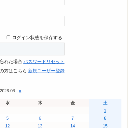
ログイン状態を保存する
忘れた場合
パスワードリセット
の方はこちら
新規ユーザー登録
2026-08
»
水
木
金
土
1
5
6
7
8
12
13
14
15