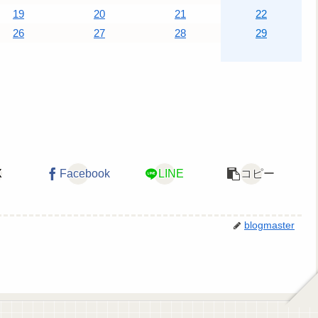
19
20
21
22
26
27
28
29
X
Facebook
LINE
コピー
blogmaster