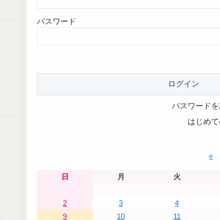
パスワード
パスワードを
はじめて
«
日
月
火
2
3
4
9
10
11