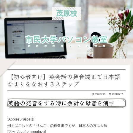
茂原校
市民大学パソコン教室
【初心者向け】英会話の発音矯正で日本語
なまりをなおす３ステップ
2020.12.25
2023.05.17
英語の発音をする時に余計な母音を消す
[Apples／ǽpəlz]
例えばこちらの「りんご」の複数形ですが、日本人の方は大抵
[アップルズ／appuluzu]