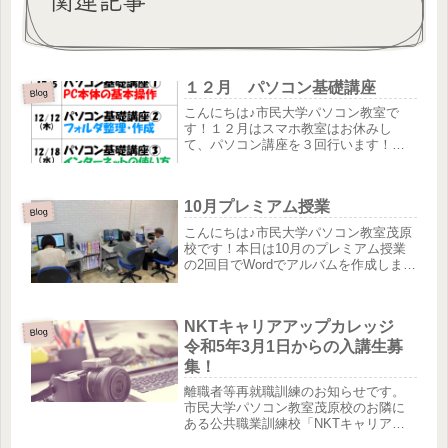
１２月 パソコン基礎講座
Blog
こんにちは♪市民大学パソコン教室で
す！１２月はスマホ教室はお休みし
て、パソコン講座を３回行います！パ
ソコンはあるけど基本的なことが分か
らない・・・作った資料をフォルダに
整理する仕方が分からないなどなど１
10月プレミアム授業
３時から１４時までの６０分間、丁寧
Blog
にお...
こんにちは♪市民大学パソコン教室茂原
校です！本日は10月のプレミアム授業
の2回目でWordでアルバムを作成しまし
た。おやつはカービーのロールケーキ
でした。10月は入会金無料キャンペー
ンを実施中です！！！パソコン無料体
NKTキャリアアップカレッジ
験も受付中！！！ご興味の...
Blog
令和5年3月1日からの入講生募
集！
離職者等再就職訓練のお知らせです。
市民大学パソコン教室茂原校のお隣に
ある公共職業訓練校「NKTキャリアア
ップカレッジ」では令和5年3月1日から