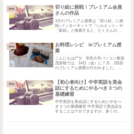
3か月間開講する『パソコン・ビジネス
切り絵に挑戦！プレミアム会員
実務基礎科』の訓練生を募集していま
Blog
す！今やどんな業界・職種でも...
さんの作品
3月のプレミアム授業は「切り絵」に挑
戦♪インターネットで『シルエット』や
『影絵』と検索すると、たくさんの可
愛いイラストを探すことが出来ます！
また、YouTubeでは初心者向けの「切り
お料理レシピ inプレミアム授
絵」講座などアップロードされていま
Blog
す。教室ではインターネッ...
業
こんにちは(^^)/ 市民大学パソコン教室
茂原校では、14日（金）に７月、2回目
のプレミアム授業が行われました。参
加された生徒さんにExcelでお料理レシ
ピを作成していただきました♪沢山のレ
【初心者向け】中学英語を英会
シピをみて大変参考になりました♪レパ
Blog
ートリーが増え...
話にするためにやるべき３つの
基礎練習
中学英語を英会話にするためにやるべ
き３つの基礎練習 中学英語で英会話を
することは十分できますが、多くの初
心者の方はその感覚がなかなかつかめ
ません。その理由は、中学英語はもち
ろんある程度知ってはいるものの、そ
れがどうやったら会話になっていくの...