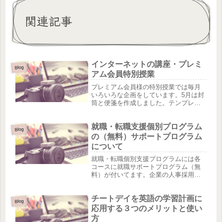
関連記事
インターネットの講座・プレミ
Blog
アム会員特別授業
プレミアム会員様の特別授業では毎月
いろいろな企画をしています。5月は封
筒と便箋を作成しました。テンプレー
トを印刷するだけじゃ面白くない！だ
から、可愛いスタンプをして、オリジ
就職・転職支援個別プログラム
ナルデコレーション！皆さん楽しみな
Blog
がらデザインしていました。「コロナ...
の（無料）サポートプログラム
について
就職・転職個別支援プログラムには各
コースに就職サポートプログラム（無
料）が付いてます。企業の人事採用担
当経験者による・就職・転職に向けて
のキャリアカウンセリング・履歴書・
チートデイを英語の学習計画に
職務経歴書の書き方・模擬面接による
Blog
面接力育成・ビジネスマナー※その他
応用する３つのメリットと使い
有...
方