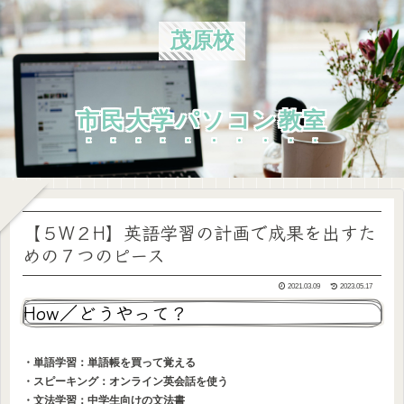
茂原校
市民大学パソコン教室
【５W２H】英語学習の計画で成果を出すた
めの７つのピース
2021.03.09
2023.05.17
How／どうやって？
・単語学習：単語帳を買って覚える
・スピーキング：オンライン英会話を使う
・文法学習：中学生向けの文法書