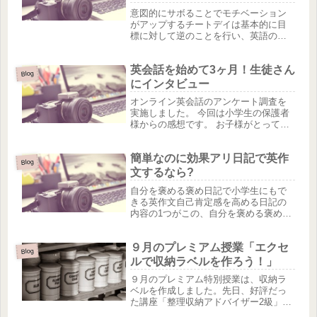
意図的にサボることでモチベーション
がアップするチートデイは基本的に目
標に対して逆のことを行い、英語の学
習計画を立てたのにも関わらず盛大に
サボるということをします。そうした
英会話を始めて3ヶ月！生徒さん
時に人の気持ちはどうなるかという
Blog
と、もしモチベーションが下がってき
にインタビュー
てい...
オンライン英会話のアンケート調査を
実施しました。 今回は小学生の保護者
様からの感想です。 お子様がとっても
楽しんでやっている様子がこちらにも
伝わってきます♪ 家で出来るので保護の
簡単なのに効果アリ日記で英作
人も目の前で見れて安心できるし、送
Blog
り迎えもないのもうれしいです...
文するなら?
自分を褒める褒め日記で小学生にもで
きる英作文自己肯定感を高める日記の
内容の1つがこの、自分を褒める褒め日
記です。どんな内容でも自分を褒めれ
ば良いので、英作文をする場合も非常
９月のプレミアム授業「エクセ
に取り組みやすく続けやすいです。褒
Blog
め日記のコツは、自分を褒める基準を...
ルで収納ラベルを作ろう！」
９月のプレミアム特別授業は、収納ラ
ベルを作成しました。先日、好評だっ
た講座「整理収納アドバイザー2級」を
開催したので、整理するためにラベル