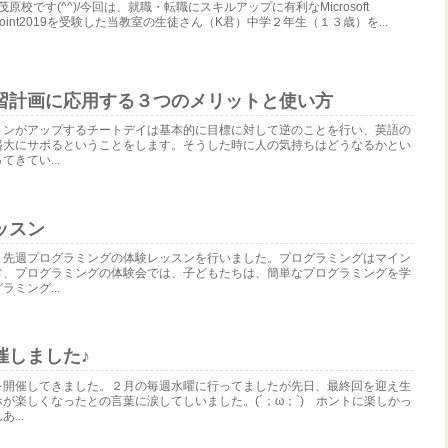
校です(^^)/今回は、就職・転職にスキルアップに有利なMicrosoft
）PowerPoint2019を受験した当教室の生徒さん（K君）中学２年生（１３歳）を...
習計画に応用する３つのメリットと使い方
ョンがアップするチートデイは基本的に目標に対して逆のことを行い、英語の
盛大にサボるということをします。そうした時に人の気持ちはどうなるかとい
きてい...
ッスン
。先週プログラミングの体験レッスンを行いました。プログラミングはマイン
常、プログラミングの体験会では、子どもたちは、簡単なプログラミングを学
ミング...
催しました♪
を開催してきました。２月の毎週水曜に行ってましたが先日、最終回を迎え生
が楽しくなったとの言葉に涙してしいました。(´；ω；`) ホントに楽しかっ
...