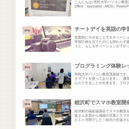
こんにちは♪市民大学パソコン教室茂原
Office specialist（MOS
チートデイを英語の学
Blog
意図的にサボることでモチベーシ
学習計画を立てたのにも関わらず
うと、もしモチベーションが下がって
プログラミング体験レ
Blog
市民大学パソコン教室茂原校です
クラフトを使っております。 通
んだりすることが出来ます。プログラ
睦沢町でスマホ教室開
Blog
睦沢町の福祉協議会でスマホ教室
徒さん全員から感謝の言葉とスマホ
た１ヶ月間でした！睦沢の生徒さんあ