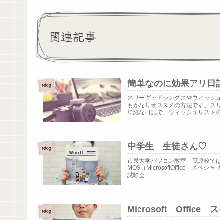
関連記事
簡単なのに効果アリ日
Blog
スリーグッドシングスやウィッシ
もかなりオススメの方法です。ス
単純な日記で、ウィッシュリストの場
中学生 生徒さん♡
Blog
市民大学パソコン教室 茂原校では中・
MOS（MicrosoftOffic
試験会...
Microsoft Offi
Blog