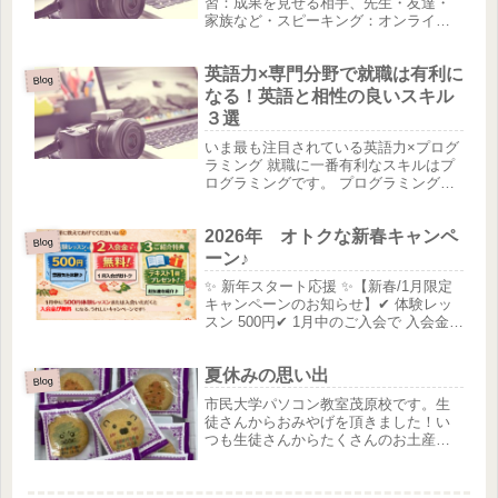
習：成果を見せる相手、先生・友達・
家族など・スピーキング：オンライン
英会話で先生と・文法学習：オンライ
ン英会話で先生にチェックをしてもら
英語力×専門分野で就職は有利に
う・発音：オンライン英会話で先生に
Blog
チェックをしてもらう主にインプッ...
なる！英語と相性の良いスキル
３選
いま最も注目されている英語力×プログ
ラミング 就職に一番有利なスキルはプ
ログラミングです。 プログラミングは
特に最新の情報は基本的に英語であ
り、海外のエンジニアと協力する場面
2026年 オトクな新春キャンペ
なども多くなっていくと予想されます
Blog
ので、英語力があるかないかでかな...
ーン♪
✨ 新年スタート応援 ✨【新春/1月限定
キャンペーンのお知らせ】✔ 体験レッ
スン 500円✔ 1月中のご入会で 入会金無
料✔ ご紹介者にはテキスト1冊プレゼン
ト🎁教室の雰囲気を見てから安心して
夏休みの思い出
始めていただけます😊電話 0475-47-
Blog
410...
市民大学パソコン教室茂原校です。生
徒さんからおみやげを頂きました！い
つも生徒さんからたくさんのお土産や
お菓子などたくさんいただいてお菓子
が常にあるパソコン教室。休憩時間に
生徒さんとみんなで頂きます。今回は