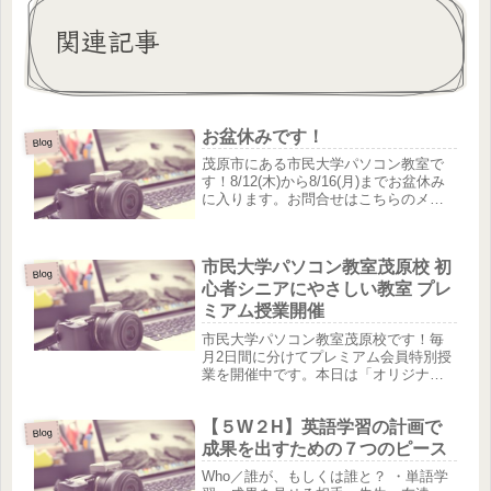
関連記事
お盆休みです！
Blog
茂原市にある市民大学パソコン教室で
す！8/12(木)から8/16(月)までお盆休み
に入ります。お問合せはこちらのメー
ルでお願い致します。ワンコイン体験
やスマホ教室もやっております♪お気軽
にお問い合わせください。
市民大学パソコン教室茂原校 初
Blog
心者シニアにやさしい教室 プレ
ミアム授業開催
市民大学パソコン教室茂原校です！毎
月2日間に分けてプレミアム会員特別授
業を開催中です。本日は「オリジナル
タンブラーを作ろう」。参加された会
員さんがワードを使って作成する授業
【５W２H】英語学習の計画で
です。（写真は生徒さんの作品です♪）
Blog
ワンランク上のサービスを提供でき...
成果を出すための７つのピース
Who／誰が、もしくは誰と？ ・単語学