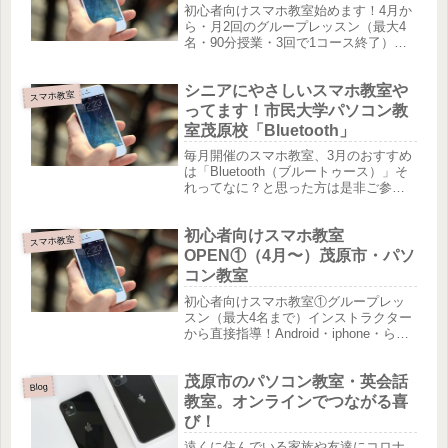
初心者向けスマホ教室始めます！4月か
ら・月2回のグループレッスン（最大4
名・90分授業・3回で1コース終了）・
テキストで自分のペースでレッスン・
個別1時間レッスン上記3パターンで学
シニアにやさしいスマホ教室や
べます。初回購入特典あります！詳し
スマホ教室
くは、お問合せください。お...
ってます！市民大学パソコン教
室茂原校「Bluetooth」
毎月開催のスマホ教室、3月のおすすめ
は「Bluetooth（ブルートゥース）」そ
れってなに？と思った方は是非ご参加
ください！Bluetoothとは通信できる機
能ワイヤレスのイヤホンをつないだ
初心者向けスマホ教室
り、音楽を聴くときにスピーカーをつ
スマホ教室
ないだり車のカー...
OPEN①（4月〜）茂原市・パソ
コン教室
初心者向けスマホ教室①グループレッ
スン（最大4名まで）インストラクター
から直接指導！Android・iphone・らく
らくスマホ全て対応致します！「入門
から応用まで」教室の設定したカレン
茂原市のパソコン教室・英会話
ダーでの時間・受講内容となりま
Blog
す。・受講料 チケット購...
教室。オンラインでつながる喜
び！
遠くに住んでいる家族や友達にコロナ