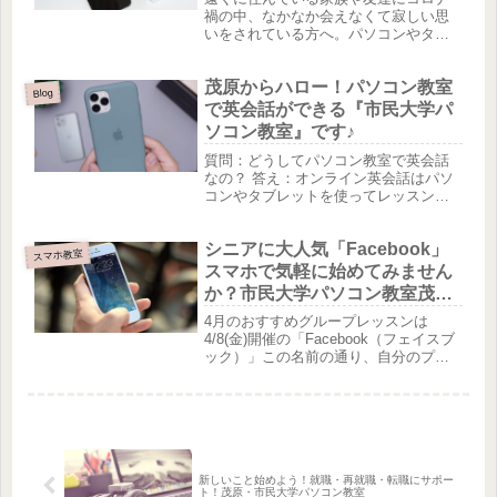
禍の中、なかなか会えなくて寂しい思
いをされている方へ。パソコンやタブ
レット、携帯電話で時間を気にせず
に、相手の顔を見ながら話したいと思
茂原からハロー！パソコン教室
いませんか？LINE ・ZOOM・メッセン
Blog
ジャーなど実は携帯電話（スマー...
で英会話ができる『市民大学パ
ソコン教室』です♪
質問：どうしてパソコン教室で英会話
なの？ 答え：オンライン英会話はパソ
コンやタブレットを使ってレッスンす
るからです。パソコンの基本操作を知
ることで、オンラインレッスンを受け
シニアに大人気「Facebook」
ている時、何かトラブルがあってもす
スマホ教室
ぐに対応できるようになる！「会議ソ...
スマホで気軽に始めてみません
か？市民大学パソコン教室茂原
校のスマホ教室グループレッス
4月のおすすめグループレッスンは
ン開催中！
4/8(金)開催の「Facebook（フェイスブ
ック）」この名前の通り、自分のプロ
フィールを登録してご自身のお顔の写
真を登録して、世界中の人とお友達に
なれるアプリです。私の場合は、小学
生時代の友達と30年ぶり...
新しいこと始めよう！就職・再就職・転職にサポー
ト！茂原・市民大学パソコン教室