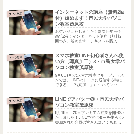
バターを作成している様子です。掲載
の許可をいただきましたのでご紹介い
インターネットの講座（無料2回
たします♪プレミアム会員のOさんの作
スマホ教室
品こちらは、エキゾチック...
付）始めます！市民大学パソコ
ン教室茂原校
お待たせいたしました！新春お年玉企
画第2弾！インターネット講座（無料2
回つき）始めます！テキストを購入し
ていただき、テキストに沿って進めて
いくので、自宅に帰ってもテキストを
スマホ教室LINE初心者さんへ使
見ながら出来るようになる！このお得
スマホ教室
な時期に始めませんか？スマートフォ...
い方（写真加工）3・市民大学パ
ソコン教室茂原校
9月6日(月)のスマホ教室グループレッス
ンでは、LINEのトークに送信する時に
できる、「写真加工」についてレッス
ンしました♪参加された方の作品です！
プレミアム会員のHさんの作品です。ク
LINEでアバター③・市民大学パ
レイで作ったチューリップご自身で作
スマホ教室
ったクレイアート作品の...
ソコン教室茂原校
8月18日・20日プレミアム授業を開催い
たしました！LINEでアバターを作ろう♪
参加された会員の皆さんはとても真剣
に作成していました♪作品の掲載許可を
いただきましたので、ご紹介いたしま