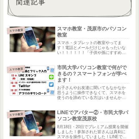
関連記事
スマホ教室・茂原市のパソコン
スマホ教室
教室
スマホ・タブレットの教室やってま
す！電話とメールだけじゃもったいな
い！！！！！！「子供や孫にすすめら
れてスマホを買ったけど...」と手をこま
ねいているあなたへ市民大学パソコン
市民大学パソコン教室で何がで
教室ではスマホ教室もやってます！入
スマホ教室
会金はかかりません！受けたい授業...
きるの？スマートフォンが学べ
ます！
お子さんやお友達に聞いてもなかなか
思うように操作できなくて、スマホを
使うのを諦めている方はいませんか？
そんな方に朗報です！市民大学パソコ
ン教室茂原校では、パソコンだけじゃ
LINEでアバター②・市民大学パ
なく、スマホも学べます！スマホ教室
スマホ教室
は特別にグループレッスンを用意。毎
ソコン教室茂原校
月...
8月18日・20日でプレミアム授業を開催
しました！参加された皆さんは真剣に
スマホを操作していました！LINEでア