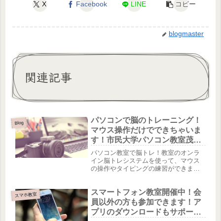
X
Facebook
LINE
コピー
blogmaster
関連記事
パソコンで脳のトレーニング！
Blog
マウス操作だけでできちゃいま
す！市民大学パソコン教室茂原
校
パソコン教室で脳トレ！教室のオンラ
イン脳トレシステムを使って、マウス
の操作やタイピングの練習ができま
す。ゲームにチャレンジしているうち
にマウス操作も上達し、脳トレもでき
スマートフォン教室開催中！会
る！！初心者の方の体験用としてもご
スマホ教室
案内しています。タイピングは色々な
員以外の方も参加できます！ア
レベ...
プリのダウンロードもサポート