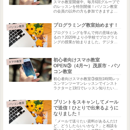
中！
スマホ教室開催中。毎月6回グループで
のレッスンを特別開催！パソコン教室
の会員の以外の方も参加できますよ〜
グループレッスンでは、インストラク
ターに直接聞いて操作をすることが出
プログラミング教室始めます！
来ます。90分とゆっくりした時間を設
パソコン教室
けていますので、困ったことなど遠...
プログラミングを学んで何の意味があ
るの？2020年より小学校でプログラミ
ングの授業が始まりました。デジタル
の世界は無限大です。その世界を学ぶ
ことは、子どもの自由な発想や思考力
を大いに刺激します。数学や算数の学
初心者向けスマホ教室
問は、ただ一つの答えを導き出す力...
スマホ教室
OPEN③（4月〜）茂原市・パソ
コン教室
初心者向けスマホ教室③個別1時間レッ
スンマンツーマンレッスンでインスト
ラクターと1対1でレッスン知りたいと
ころだけ直接学びたい方向けです（完
全予約制）60分 3300円（税込）事前
プリントをスキャンしてメール
にご連絡いただき、お約束の時間をご
パソコン教室
予約いただきます。詳しくは...
で送信！ひとりで出来るように
なりました！
「メールで送りたい資料があるんだけ
ど、どうしたらいいかな？」と相談を