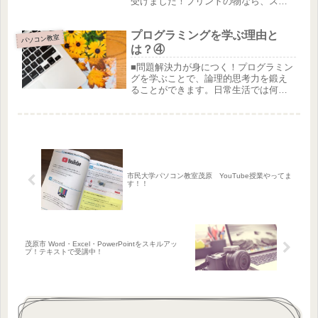
受けました！プリントの物なら、スキ
ャンしてパソコンに保存できるよ！と
いうことで、特別講座！この方は「プ
プログラミングを学ぶ理由と
レミアム会員様」プレミアム会員特典
パソコン教室
として、『特典4 基本テキスト以外の...
は？④
■問題解決力が身につく！プログラミン
グを学ぶことで、論理的思考力を鍛え
ることができます。日常生活では何か
しらのトラブルが起こるものです。そ
の時に、なぜそのような問題が起こっ
たのか。何が原因でトラブルが起こっ
てしまったのかを究明することが必要...
市民大学パソコン教室茂原 YouTube授業やってま
す！！
茂原市 Word・Excel・PowerPointをスキルアッ
プ！テキストで受講中！