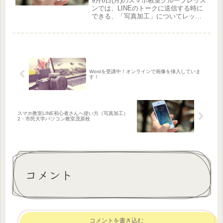
9月6日(月)のスマホ教室グループレッス
ンでは、LINEのトークに送信する時に
できる、「写真加工」についてレッス
ンしました♪参加された方の作品です！
プレミアム会員のHさんの作品です。ク
レイで作ったチューリップご自身で作
ったクレイアート作品の...
Wordを受講中！オンラインで画像を挿入していま
す！
スマホ教室LINE初心者さんへ使い方（写真加工）
2・市民大学パソコン教室茂原校
コメント
コメントを書き込む