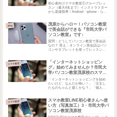
初心者向けスマホ教室①グループレッ
スン（最大4名まで）インストラクター
から直接指導！Android・iphone・らく
らくスマホ全て対応致します！「入門
から応用まで」教室の設定したカレン
茂原からハロー！パソコン教室
ダーでの時間・受講内容となりま
Blog
す。・受講料 チケット購...
で英会話ができる『市民大学パ
ソコン教室』です♪
質問：どうしてパソコン教室で英会話
なの？ 答え：オンライン英会話はパソ
コンやタブレットを使ってレッスンす
るからです。パソコンの基本操作を知
ることで、オンラインレッスンを受け
「インターネットショッピン
ている時、何かトラブルがあってもす
スマホ教室
ぐに対応できるようになる！「会議ソ...
グ」始めてみませんか？市民大
学パソコン教室茂原校のスマホ
教室でlessonしましょう♪
「インターネットショッピングを始め
たいけど、なんだか怖い！」「注文し
たものちゃんと届くかな？」「個人情
報入力するんでしょ？なんだか抵抗が
ある...」と感じて便利そうだと思うけど
スマホ教室LINE初心者さんへ使
どうしたらいいのかわからなくて悩ん
スマホ教室
でいる方は多いはず。ましてや、...
い方（写真加工）3・市民大学パ
ソコン教室茂原校