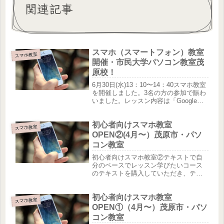
関連記事
スマホ（スマートフォン）教室
スマホ教室
開催・市民大学パソコン教室茂
原校！
6月30日(水)13：10〜14：40スマホ教室
を開催しました。3名の方の参加で賑わ
いました。レッスン内容は「Googleマ
ップを使ってみよう！」感想は「知ら
ない機能を教えてもらったのでこれか
初心者向けスマホ教室
ら役に立ちそうです！アメリカの自由
スマホ教室
の女神をみまし...
OPEN②(4月〜）茂原市・パソ
コン教室
初心者向けスマホ教室②テキストで自
分のペースでレッスン学びたいコース
のテキストを購入していただき、テキ
ストの内容にそってご自分のペースで
進めていきます！分からないところは
初心者向けスマホ教室
インストラクターに聞いてその場で解
スマホ教室
決！Android・iPhone・ら...
OPEN①（4月〜）茂原市・パソ
コン教室