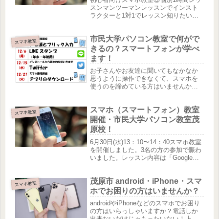
スンマンツーマンレッスンでインスト
ラクターと1対1でレッスン知りたいと
ころだけ直接学びたい方向けです（完
全予約制）60分 3300円（税込）事前
市民大学パソコン教室で何がで
にご連絡いただき、お約束の時間をご
スマホ教室
予約いただきます。詳しくは...
きるの？スマートフォンが学べ
ます！
お子さんやお友達に聞いてもなかなか
思うように操作できなくて、スマホを
使うのを諦めている方はいませんか？
そんな方に朗報です！市民大学パソコ
ン教室茂原校では、パソコンだけじゃ
スマホ（スマートフォン）教室
なく、スマホも学べます！スマホ教室
スマホ教室
は特別にグループレッスンを用意。毎
開催・市民大学パソコン教室茂
月...
原校！
6月30日(水)13：10〜14：40スマホ教室
を開催しました。3名の方の参加で賑わ
いました。レッスン内容は「Googleマ
ップを使ってみよう！」感想は「知ら
ない機能を教えてもらったのでこれか
茂原市 android・iPhone・スマ
ら役に立ちそうです！アメリカの自由
スマホ教室
の女神をみまし...
ホでお困りの方はいませんか？
androidやiPhoneなどのスマホでお困り
の方はいらっしゃいますか？電話しか
出来ないだけじゃもったいない！上手