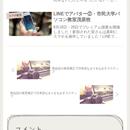
に使いこなすと便利なものです。アプ
リって？SNSって？いろんな機能を使
LINEでアバター②・市民大学パ
ってみませんか?基本的な操作から、ア
スマホ教室
プリ（LINE・F...
ソコン教室茂原校
8月18日・20日でプレミアム授業を開催
しました！参加された皆さんは真剣に
スマホを操作していました！LINEでア
バターを作成している様子です。掲載
の許可をいただきましたのでご紹介い
たします♪プレミアム会員のOさんの作
品こちらは、エキゾチック...
英会話の発音矯正で日本語なまりをなおす３ステッ
プ
英会話の発音矯正で日本語なまりをなおす３ステッ
プ
コメント