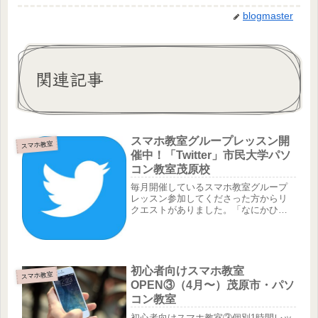
blogmaster
関連記事
スマホ教室グループレッスン開
スマホ教室
催中！「Twitter」市民大学パソ
コン教室茂原校
毎月開催しているスマホ教室グループ
レッスン参加してくださった方からリ
クエストがありました。「なにかひと
つでも、『できる』って言えるものが
欲しいんだよ！どれも中途半端じゃな
くてさぁ」そして選んだのが、SNSの
Twitter（ツイッター）これは...
初心者向けスマホ教室
スマホ教室
OPEN③（4月〜）茂原市・パソ
コン教室
初心者向けスマホ教室③個別1時間レッ