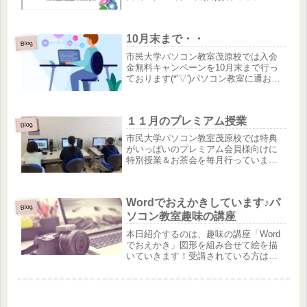
だいたご連絡は、休み明けより順次対
応いたしますので、どうぞご了承くだ
さいませ。暑い日が続きますが、みな
10月末まで・・
さまもどうぞご自愛くださ...
Blog
市民大学パソコン教室茂原校では入会
金無料キャンペーンを10月末まで行っ
ております(*'▽')パソコン教室に通おう
かな・・・とお考えの方は是非！10月
31日までキャンペーン行っていますの
で、入会希望の方はお急ぎください♪無
１１月のプレミアム授業
料体験も随時受付中で...
Blog
市民大学パソコン教室茂原校では特典
がいっぱいのプレミアム会員様向けに
特別授業＆お茶会を毎月行っていま
す！今月のプレミアム授業は2024年オ
リジナルカレンダー作成です(^^♪お子さ
んや、お孫さんの写真が載ったオリジ
Wordでおえかきしています♪パ
ナルのカレンダー(*'▽')...
Blog
ソコン教室趣味の講座
本日紹介するのは、趣味の講座「Word
でおえかき」図形を組み合せて絵を描
いていきます！受講されている方は、
練習問題の『ネズミ』を作成チュウ〜(
*´艸｀)Word・Excelと基本のテキストを
終了し、「パソコンで楽しいことをし
たい！」とWo...