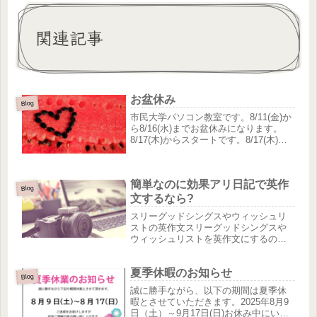
関連記事
お盆休み
Blog
市民大学パソコン教室です。8/11(金)か
ら8/16(水)までお盆休みになります。
8/17(木)からスタートです。8/17(木)は
１３時からスマホ教室もあります。内
容はAMEMA（アベマ）TV習いたい人
はお問合せフォームからお願いしま
簡単なのに効果アリ日記で英作
す。
Blog
文するなら?
スリーグッドシングスやウィッシュリ
ストの英作文スリーグッドシングスや
ウィッシュリストを英作文にするのも
かなりオススメの方法です。スリーグ
ッドシングスは、1日の中で起きた良か
夏季休暇のお知らせ
ったことを3つ書き出すという単純な日
Blog
記で、ウィッシュリストの場合は自...
誠に勝手ながら、以下の期間は夏季休
暇とさせていただきます。2025年8月9
日（土）～9月17日(日)お休み中にいた