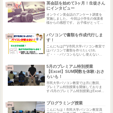
英会話を始めて3ヶ月！生徒さん
んなお悩みを少しでも解決できるよ...
Blog
にインタビュー
オンライン英会話のアンケート調査を
実施しました。 今回は小学生の保護者
様からの感想です。 お子様がとっても
楽しんでやっている様子がこちらにも
伝わってきます♪ 家で出来るので保護の
パソコンで書類を作成代行しま
人も目の前で見れて安心できるし、送
Blog
り迎えもないのもうれしいです...
す！
こんにちは(^^)/市民大学パソコン教室で
はパソコンで書類を作りたいけれ
ど・・・パソコンもないし使えない
し・・・とお悩みの方を、私たちイン
ストラクターがお手伝いします(*'▽')作
5月のプレミアム特別授業
成料は1枚 2500円～承ります！事前に
Blog
ご相談のうえ、作成後...
【Excel】SUM関数を体験♪おさ
らいも！
市民大学パソコン教室では月に数回、
プレミアム特別授業を開催しておりま
す♪5月のプレミアム特別授業はExcelが
初めての方でも分かりやすいテキスト
をご用意♪分からないところがあって
プログラミング授業
も、答えを用意してあるので初めての
Blog
方も安心です(^^)/「答え...
こんにちは！市民大学パソコン教室茂