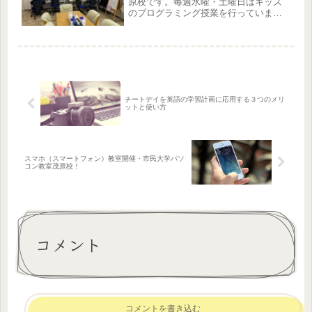
原校です。毎週水曜・土曜日はキッズ
のプログラミング授業を行っていま
す。(授業時間に関してはお問い合わせ
ください)当校では、お子さんに人気の
マインクラフトを使用したプログラミ
ング授業で生徒さんは、楽しみながら...
チートデイを英語の学習計画に応用する３つのメリ
ットと使い方
スマホ（スマートフォン）教室開催・市民大学パソ
コン教室茂原校！
コメント
コメントを書き込む