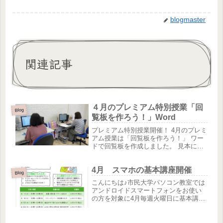
blogmaster
関連記事
４月のプレミアム特別授業「回
Blog
覧板を作ろう！」Word
プレミアム特別授業開催！ 4月のプレミ
アム授業は「回覧板を作ろう！」 ワー
ドで回覧板を作成しました。 見本にあ
わせて文字を入力し、表を作成。イラ
ストなどを入れて作品を完成させまし
4月 スマホの基本講座開催
た。 町内会の現役の役員の方はもちろ
Blog
ん、今後そのような予定があ...
こんにちは♪市民大学パソコン教室では
アンドロイドスマートフォンをお使い
の方を対象に4月毎週火曜日に基本講座
を実施します。スマホは持っていても
かけるだけ・・・色々と怖くて触れな
い等でお困りごとはありませんか？そ