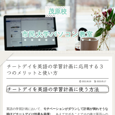
茂原校
市民大学パソコン教室
チートデイを英語の学習計画に応用する３
つのメリットと使い方
2021.06.30
2023.05.17
チートデイを英語の学習計画に使う方法
英語の学習計画において、
モチベーションがダウンして計画が倒れそうな
時ほどチートデイは効果を発揮
し、あえてサボることでその後は英語への