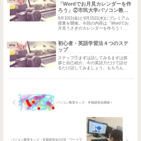
の記録を取るコツは、日付や時間など
「Wordでお月見カレンダーを作
を...
ろう」②市民大学パソコン教室
茂原校
9月10日(金)と9月15日(水)にプレミアム
授業を開催。今回の内容は「Wordでお
月見うさぎのカレンダーを作ろう！」
会員の皆さんは、楽しみながら、そし
て四苦八苦しながらも完成しました。
初心者・英語学習法４つのステ
素敵な作品ができたので紹介いたしま
Blog
す。エントリー№２プ...
ップ
ステップ①まずは話してみるまずは挨
拶と自己紹介。今の英語力だけで話せ
るだけ話してみましょう。もちろん最
初のレベルによってある程度は話せる
という人もいれば、まったく話せない
という人もいます。このステップで重
要なことは、どれだけ話せたかより
も、...
パソコン教室キッズ 冬期講習会開催！
パソコン教室キッズ・冬期講習会2日目「ワードで