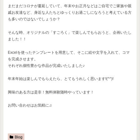
まだまだコロナが蔓延していて、年末やお正月などはご自宅でご家族や親
戚お友達など、身近な人たちとゆっくりお過ごしになろうと考えている方
も多いのではないでしょうか？
そんな時、オリジナルの「すごろく」で楽しんでもらおうと、企画いたし
ました！！
Excelを使ったテンプレートを用意して、そこに絵や文字を入れて、コマ
を完成させます。
それぞれ個性豊かな作品が完成いたしました♪
年末年始は楽しんでもらえたら、とてもうれしく思います!(^^)!
興味のある方は是非！無料体験随時やっています！
お問い合わせはお気軽に♫
Blog