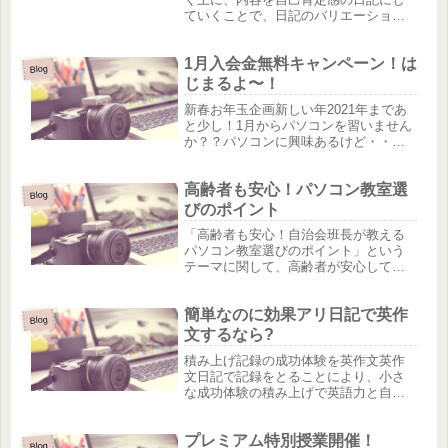
ていくことで、日記のバリエーション
も増えますし、ポジティブな語彙をた
くさん覚えることができて非常に便利
1月入会金無料キャンペーン！は
です。続けていけば確実に英会話力が
Blog
上がりますし、自己肯定感が高いと間
じまるよ〜！
違...
新春お年玉企画新しい年2021年まであ
と少し！1月からパソコンを習いません
か？？パソコンに興味あるけど・・
と、言う人に朗報♪ですよ。◆1月5日か
ら1月31日まで「市民大学パソコン教室
高齢者も安心！パソコン教室選
茂原校」では入会金無料キャンペーン
Blog
はじまります♪迷っていて...
びのポイント
「高齢者も安心！自治会班長が教える
パソコン教室選びのポイント」という
テーマに関して、高齢者が安心して通
えるパソコン教室を選ぶための重要な
ポイントをいくつか挙げてみます。1.
簡単なのに効果アリ日記で英作
講師の経験と理解高齢者向けの指導経
Blog
験があるか: 高齢者に特有の学習...
文するなら?
積み上げ記録の成功体験を英作文英作
文日記で記録をとることにより、小さ
な成功体験の積み上げで英語力と自己
肯定感を高めてくれるのが、この積み
上げ記録の成功体験による、英作文日
プレミアム特別授業開催！
記という方法です。英作文で積み上げ
Blog