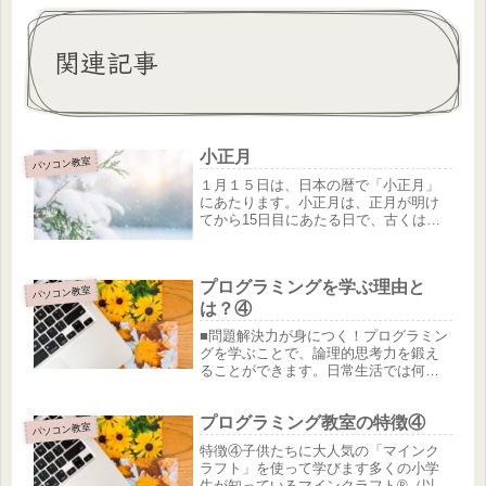
関連記事
小正月
パソコン教室
１月１５日は、日本の暦で「小正月」
にあたります。小正月は、正月が明け
てから15日目にあたる日で、古くは
「人日（ひとびとび）」「人日祭（ひ
とびとさい）」とも呼ばれていまし
た。この日は、一年の豊作を願って、
プログラミングを学ぶ理由と
人形草や七草粥を食べる習慣がありま
パソコン教室
す。...
は？④
■問題解決力が身につく！プログラミン
グを学ぶことで、論理的思考力を鍛え
ることができます。日常生活では何か
しらのトラブルが起こるものです。そ
の時に、なぜそのような問題が起こっ
プログラミング教室の特徴④
たのか。何が原因でトラブルが起こっ
パソコン教室
てしまったのかを究明することが必要...
特徴④子供たちに大人気の「マインク
ラフト」を使って学びます多くの小学
生が知っているマインクラフト®（以