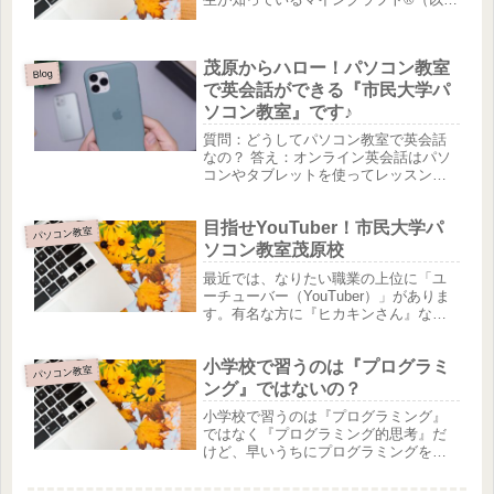
下：マイクラ）を使って、カリキュラ
ムが組まれています。マイクラは大草
原に、ブロックを組んで自分たちの街
茂原からハロー！パソコン教室
を作り上げるゲームとして人気です
Blog
が、...
で英会話ができる『市民大学パ
ソコン教室』です♪
質問：どうしてパソコン教室で英会話
なの？ 答え：オンライン英会話はパソ
コンやタブレットを使ってレッスンす
るからです。パソコンの基本操作を知
ることで、オンラインレッスンを受け
目指せYouTuber！市民大学パ
ている時、何かトラブルがあってもす
パソコン教室
ぐに対応できるようになる！「会議ソ...
ソコン教室茂原校
最近では、なりたい職業の上位に「ユ
ーチューバー（YouTuber）」がありま
す。有名な方に『ヒカキンさん』な
ど。今は、テレビよりも見ている視聴
者は多いようです。では、どうしてユ
小学校で習うのは『プログラミ
ーチューバーになりたいのか、それ
パソコン教室
は、視聴回数に応じて金額が発生す...
ング』ではないの？
小学校で習うのは『プログラミング』
ではなく『プログラミング的思考』だ
けど、早いうちにプログラミングを身
に着けたほうが、圧倒的に有利です！
プログラミングも勉強としてではな