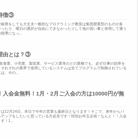
特徴③
や振替をしても大丈夫一般的なプログラミング教室は集団授業型のものが多
かったり、曜日の選択が自由にできなかったりして他の習い事と併用して通う
導になっ...
理由とは？③
！飲食業、小売業、製造業、サービス業等のどの業種でも、必ず仕事の効率を
。それぞれの業界で使用しているシステムは全てプログラムで制御されている
、今の...
入会金無料！1月・2月ご入会の方は10000円が無
ば12月24日。本日で今年の営業も最終日となります！そこで、来年からパ
ルアップをしたいと思っている方必見です！特別お年玉企画！なんと！！入会
！1...