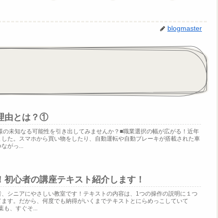
blogmaster
理由とは？①
様の未知なる可能性を引き出してみませんか？■職業選択の幅が広がる！近年
ました。スマホから買い物をしたり、自動運転や自動ブレーキが搭載された車
がっ...
！初心者の講座テキスト紹介します！
者、シニアにやさしい教室です！テキストの内容は、1つの操作の説明に１つ
てます。だから、何度でも納得がいくまでテキストとにらめっこしていて
も、すぐそ...