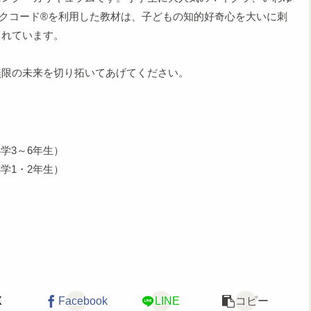
クコード®を利用した教材は、子どもの知的好奇心を大いに刺
られています。
無限の未来を切り拓いてあげてください。
小学3～6年生）
小学1・2年生）
！
X
Facebook
LINE
コピー