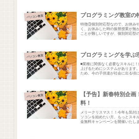
プログラミング教室の
パソコン教室
特徴③個別対応型なので、お休み
く、お休みした時の振替授業が無
ことが難しいですが、個別対応型の指
プログラミングを学ぶ
パソコン教室
■業種に関係なく必要なスキルに
上げるためにシステムがあります
ため、今の子供達が社会に出る頃には
【予告】新春特別企画！
パソコン教室
料！
メリークリスマス！！今年も気付け
ソコンを始めたい方、もっとスキ
金無料キャンペーンを開催いたします