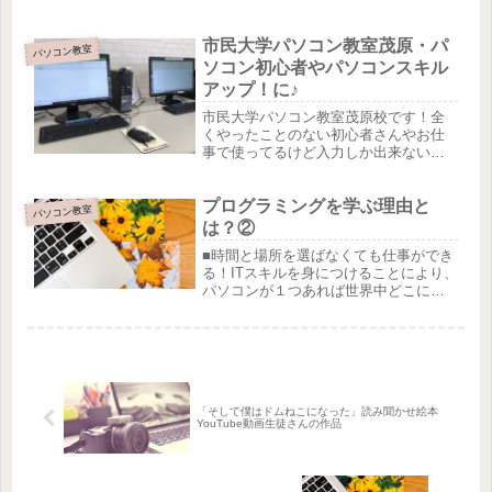
験レッスンを受けてみませんか？英会
話の先生は外国人教師なので発音もし
市民大学パソコン教室茂原・パ
っかりと教えてくれますよ！小学生か
パソコン教室
ら受講できます。親子ではじめるのも
ソコン初心者やパソコンスキル
楽...
アップ！に♪
市民大学パソコン教室茂原校です！全
くやったことのない初心者さんやお仕
事で使ってるけど入力しか出来ないか
らワードやエクセルも習いたい人！と
っ〜ても、わかりやすいテキストがあ
プログラミングを学ぶ理由と
るので安心してください。分からない
パソコン教室
ところは何度でも質問してもらっても
は？②
大...
■時間と場所を選ばなくても仕事ができ
る！ITスキルを身につけることにより、
パソコンが１つあれば世界中どこにい
ても仕事ができるようになります。こ
れまでのような都会だけに情報や人材
が集中するのではなく、地方にいても
都会にいても同じように仕事をす...
「そして僕はドムねこになった」読み聞かせ絵本
YouTube動画生徒さんの作品