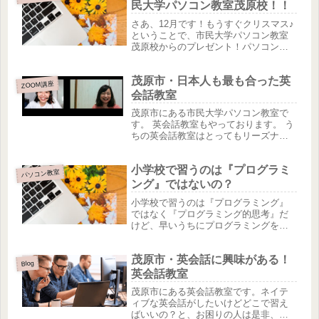
民大学パソコン教室茂原校！！
さあ、12月です！もうすぐクリスマス♪
ということで、市民大学パソコン教室
茂原校からのプレゼント！パソコン・
スマホ・英会話の無料体験を開催いた
します！『コインランドリーデポ』
茂原市・日本人も最も合った英
（東部台店・七井土店）『コインラン
ZOOM講座
ドリー24H』（高師店）・『ふれあ...
会話教室
茂原市にある市民大学パソコン教室で
す。 英会話教室もやっております。 う
ちの英会話教室はとってもリーズナブ
ルな価格なんです！ フィリピン講師の
いいところ！！！ 「フィリピンは国民
小学校で習うのは『プログラミ
全体が肯定感が高い！」 「フィリピン
パソコン教室
講師は自己肯定感を促すレッ...
ング』ではないの？
小学校で習うのは『プログラミング』
ではなく『プログラミング的思考』だ
けど、早いうちにプログラミングを身
に着けたほうが、圧倒的に有利です！
プログラミングも勉強としてではな
茂原市・英会話に興味がある！
く、英会話のように幼いうちに楽しみ
Blog
ながら身につける方が得策です！！
英会話教室
（勉強...
茂原市にある英会話教室です。ネイテ
ィブな英会話がしたいけどどこで習え
ばいいの？と、お困りの人は是非、体