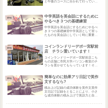
と午後のコースに分かれて行っていま
す。皆さん一生懸命メモして頑張って
ます。次回LINE授業お楽しみに(^^)/市
民大学パソコン教室はスマホのグール
中学英語を英会話にするために
プレッスンを行っています...
Blog
やるべき３つの基礎練習
中学英語を英会話にするためにやるべ
き３つの基礎練習中学英語として習っ
たものを英会話にしていく時に重要と
なる基礎トレーニングは3つありま
す。・発音・スラッシュリーディン
コインランドリーデポ一宮駅前
グ・音読中学英語の単語と文法が分か
Blog
るようになってもいきなり英会話がで
店 チラシ置いています！
きるわ...
コインランドリーデポ一宮駅前店こち
らの店舗に市民大学パソコン教室のチ
ラシを置かせてもらっています！そし
て、この夏新規オープンする「Jiggy
Ⅾance School(ジギーダンス教室)」のチ
簡単なのに効果アリ日記で英作
ラシも要チェック！先行LESSON受付
Blog
しています！
文するなら?
積み上げ記録の成功体験を英作文英作
文日記で記録をとることにより、小さ
な成功体験の積み上げで英語力と自己
肯定感を高めてくれるのが、この積み
上げ記録の成功体験による、英作文日
記という方法です。英作文で積み上げ