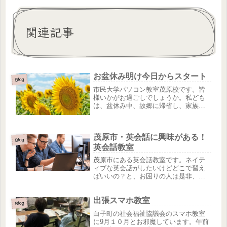
関連記事
お盆休み明け今日からスタート
Blog
市民大学パソコン教室茂原校です。皆
様いかがお過ごしでしょうか。私ども
は、盆休み中、故郷に帰省し、家族や
親戚と久しぶりにゆっくり過ごすこと
ができました。また、お墓参りをし、
先祖の供養をさせていただきました。
茂原市・英会話に興味がある！
この機会に、改めて自分のルーツを見
Blog
つ...
英会話教室
茂原市にある英会話教室です。ネイテ
ィブな英会話がしたいけどどこで習え
ばいいの？と、お困りの人は是非、体
験レッスンを受けてみませんか？英会
話の先生は外国人教師なので発音もし
出張スマホ教室
っかりと教えてくれますよ！小学生か
Blog
ら受講できます。親子ではじめるのも
白子町の社会福祉協議会のスマホ教室
楽...
に9月１０月とお邪魔しています。午前