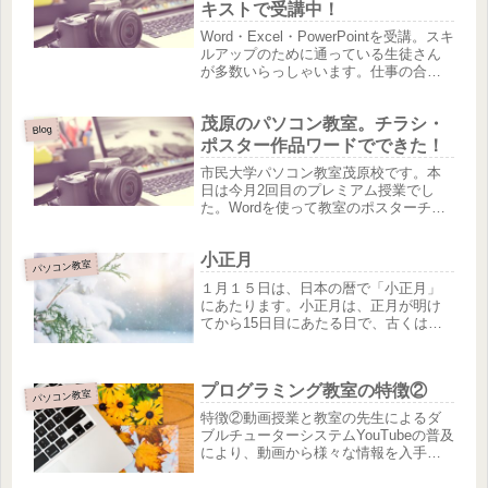
キストで受講中！
Word・Excel・PowerPointを受講。スキ
ルアップのために通っている生徒さん
が多数いらっしゃいます。仕事の合
間、これから仕事を探している方、そ
れぞれのレベルでそれぞれに応じたペ
茂原のパソコン教室。チラシ・
ースで学べます！再就職に向けて学び
Blog
たいと考えている方...
ポスター作品ワードでできた！
市民大学パソコン教室茂原校です。本
日は今月2回目のプレミアム授業でし
た。Wordを使って教室のポスターチラ
シを作りました。２時間で完成した作
品です！生徒さんの許可をいただいて
小正月
掲載！テンプレートを利用しました
パソコン教室
が、画像なども差し替えて、教室のP...
１月１５日は、日本の暦で「小正月」
にあたります。小正月は、正月が明け
てから15日目にあたる日で、古くは
「人日（ひとびとび）」「人日祭（ひ
とびとさい）」とも呼ばれていまし
た。この日は、一年の豊作を願って、
プログラミング教室の特徴②
人形草や七草粥を食べる習慣がありま
パソコン教室
す。...
特徴②動画授業と教室の先生によるダ
ブルチューターシステムYouTubeの普及
により、動画から様々な情報を入手す
ることができます。それは子どもたち
にとっても身近なもので、幼いうちか