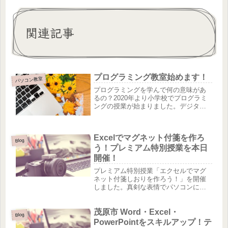
関連記事
プログラミング教室始めます！
パソコン教室
プログラミングを学んで何の意味があ
るの？2020年より小学校でプログラミ
ングの授業が始まりました。デジタル
の世界は無限大です。その世界を学ぶ
ことは、子どもの自由な発想や思考力
を大いに刺激します。数学や算数の学
Excelでマグネット付箋を作ろ
問は、ただ一つの答えを導き出す力...
Blog
う！プレミアム特別授業を本日
開催！
プレミアム特別授業「エクセルでマグ
ネット付箋しおりを作ろう！」を開催
しました。真剣な表情でパソコンに向
かって作品作りをしているプレミアム
会員の皆さんです。茂原教室のインス
茂原市 Word・Excel・
トラクターが作ったオリジナルのテキ
Blog
ストを用意して、楽しんでいただいて
PowerPointをスキルアップ！テ
い...