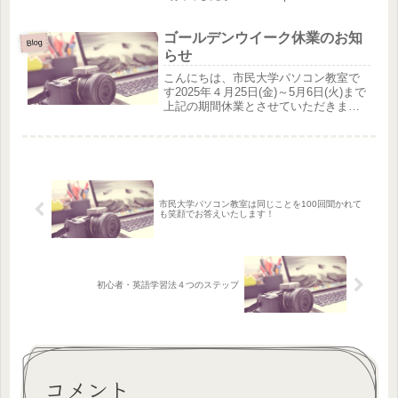
れは誰の家ですか？Whose house is
that?彼女は誰...
ゴールデンウイーク休業のお知
Blog
らせ
こんにちは、市民大学パソコン教室で
す2025年４月25日(金)～5月6日(火)まで
上記の期間休業とさせていただきま
す。ご不便をお掛けしますが、何卒ご
理解くださいますようお願いいたしま
す。５月7日(水)より平常通りの営業と
なります。※休業期間...
市民大学パソコン教室は同じことを100回聞かれて
も笑顔でお答えいたします！
初心者・英語学習法４つのステップ
コメント