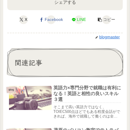
シェアする
X
Facebook
LINE
コピー
blogmaster
関連記事
英語力×専門分野で就職は有利に
Blog
なる！英語と相性の良いスキル
３選
そこまで高い英語力ではなく、
TOIEC500点ほどでもある程度会話がで
きれば、海外で就職して働くのは全く
問題ありません。筆者のいるフィリピ
ン・セブ島でも、英語力は人によって