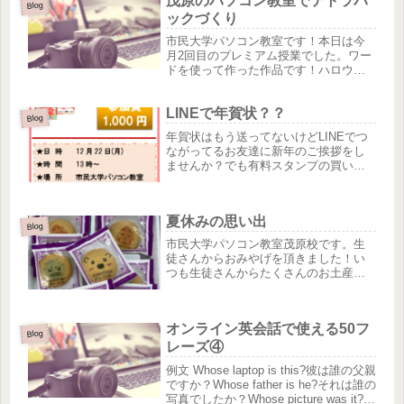
茂原のパソコン教室でテトラパ
マチマチですが、問題なく働いている
Blog
方はたくさんいます。就職を有利にし...
ックづくり
市民大学パソコン教室です！本日は今
月2回目のプレミアム授業でした。ワー
ドを使って作った作品です！ハロウィ
ンということで、楽しんでもらいまし
た。参加された生徒さんは「これな
LINEで年賀状？？
ら、自宅でも作れるね！孫にプレゼン
Blog
トしたら喜ぶわ！」と熱心にテキスト
年賀状はもう送ってないけどLINEでつ
に...
ながってるお友達に新年のご挨拶をし
ませんか？でも有料スタンプの買い方
や使い方が分からない方のお手伝いさ
せていただこうと講座を開催します！
是非 お得なこの機会にご参加いただ
夏休みの思い出
ければと思います(*^^)v講座...
Blog
市民大学パソコン教室茂原校です。生
徒さんからおみやげを頂きました！い
つも生徒さんからたくさんのお土産や
お菓子などたくさんいただいてお菓子
が常にあるパソコン教室。休憩時間に
生徒さんとみんなで頂きます。今回は
オンライン英会話で使える50フ
北海道のお土産(#^^#)旭山動物園...
Blog
レーズ④
例文 Whose laptop is this?彼は誰の父親
ですか？Whose father is he?それは誰の
写真でしたか？Whose picture was it?あ