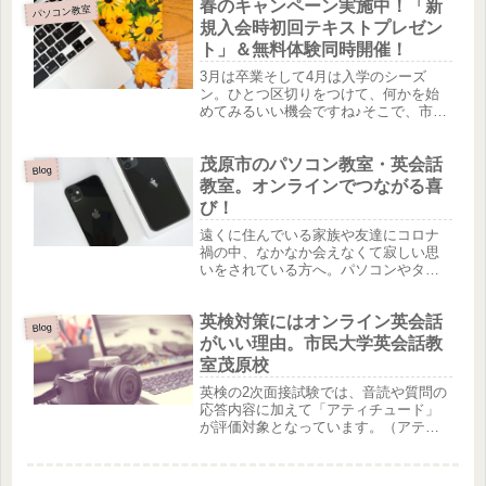
春のキャンペーン実施中！「新
パソコン教室
規入会時初回テキストプレゼン
ト」＆無料体験同時開催！
3月は卒業そして4月は入学のシーズ
ン。ひとつ区切りをつけて、何かを始
めてみるいい機会ですね♪そこで、市民
大学パソコン教室茂原校では、3月と４
月限定の春のキャンペーンを実施しま
茂原市のパソコン教室・英会話
す！４月末日までに入会された方に限
Blog
り、初回テキストプレゼント（38...
教室。オンラインでつながる喜
び！
遠くに住んでいる家族や友達にコロナ
禍の中、なかなか会えなくて寂しい思
いをされている方へ。パソコンやタブ
レット、携帯電話で時間を気にせず
に、相手の顔を見ながら話したいと思
英検対策にはオンライン英会話
いませんか？LINE ・ZOOM・メッセン
Blog
ジャーなど実は携帯電話（スマー...
がいい理由。市民大学英会話教
室茂原校
英検の2次面接試験では、音読や質問の
応答内容に加えて「アティチュード」
が評価対象となっています。（アティ
チュードとは態度・姿勢という意味で
す） 面接官は「アティチュード」項目
では『積極性・明瞭な音声・自然な反