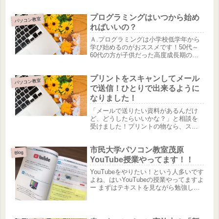
プログラミングはいつから始め
パソコン教室
ればいいの？
Ａ.プログラミングは小学校低学年から
学び始めるのがおススメです！50代～
60代の方が子供だった高度成長期の
頃、日本は輸出産業最盛期。なのに、
日本には英語が話せる人材が不足して
プリントをスキャンしてメール
いました。英語が話せるだけで大企業
パソコン教室
に就職できる。そして、英語が話せ...
で送信！ひとりで出来るように
なりました！
「メールで送りたい資料があるんだけ
ど、どうしたらいいかな？」と相談を
受けました！プリントの物なら、スキ
ャンしてパソコンに保存できるよ！と
いうことで、特別講座！この方は「プ
市民大学パソコン教室茂原
レミアム会員様」プレミアム会員特典
Blog
として、『特典4 基本テキスト以外の...
YouTube授業やってます！！
YouTubeをやりたい！という人多いです
よね、はいYouTubeの授業やってますよ
ー まずはテキストを見ながら勉強して
もらい それをマスターしたら 自分の
YouTube作成！いつかは自分のページを
もちたい！と思っている人は是非お問
い合わせ...