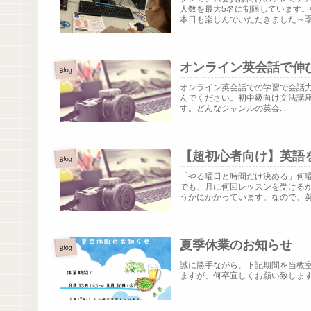
人数を最大5名に制限しています
本日も楽しんでいただきました～季節
オンライン英会話で伸
Blog
オンライン英会話での学習で会話
んでください。初中級向け文法講座の第
す。どんなジャンルの英会...
【超初心者向け】英語
Blog
「やる曜日と時間だけ決める」何
でも、月に何回レッスンを受ける
うかにかかっています。なので、英会
夏季休業のお知らせ
Blog
誠に勝手ながら、下記期間を当教
ますが、何卒宜しくお願い致しま