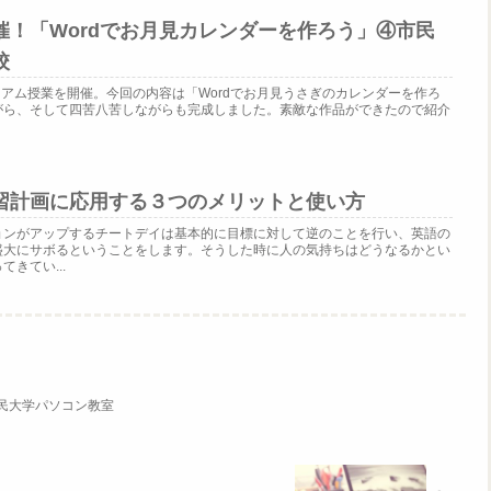
催！「Wordでお月見カレンダーを作ろう」④市民
校
にプレミアム授業を開催。今回の内容は「Wordでお月見うさぎのカレンダーを作ろ
がら、そして四苦八苦しながらも完成しました。素敵な作品ができたので紹介
習計画に応用する３つのメリットと使い方
ョンがアップするチートデイは基本的に目標に対して逆のことを行い、英語の
盛大にサボるということをします。そうした時に人の気持ちはどうなるかとい
きてい...
市民大学パソコン教室