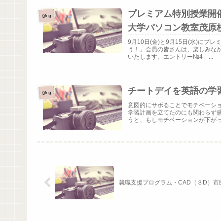
プレミアム特別授業開
Blog
大学パソコン教室茂原
9月10日(金)と9月15日(水)
う！」会員の皆さんは、楽しみな
いたします。エントリー№4 ...
チートデイを英語の学
Blog
意図的にサボることでモチベーシ
学習計画を立てたのにも関わらず
うと、もしモチベーションが下がって
就職支援プログラム・CAD（３D）