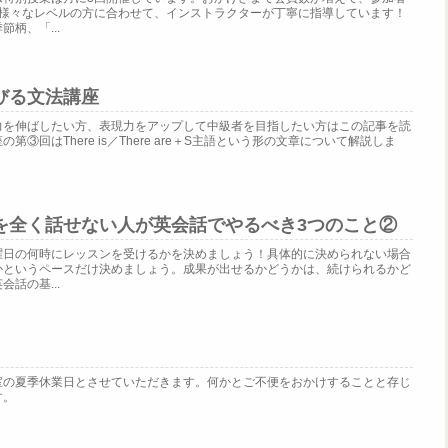
。様々なレベルの方に合わせて、インストラクターが丁寧に指導しています！
柄、「...
びる文法講座
力を伸ばしたい方、表現力をアップして中級者を目指したい方はこの記事を読
③回はThere is／There are＋S主語という形の文章について解説しま
を全く話せない人が英会話でやるべき3つのこと②
曜日の何時にレッスンを受けるかを決めましょう！具体的に決められない場合
かというペースだけ決めましょう。成果が出せるかどうかは、続けられるかど
話の基...
室の夏季休業日とさせていただきます。何かとご不便をおかけすることと存じ
す。