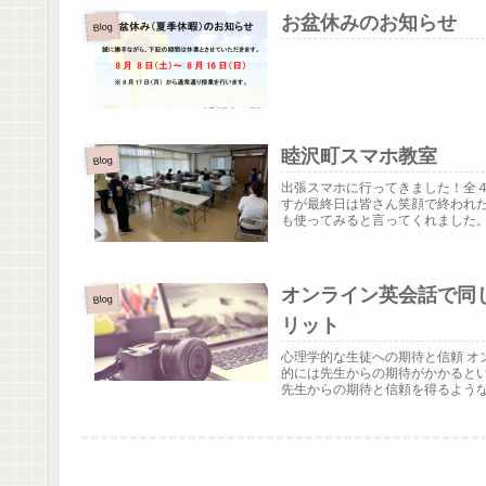
お盆休みのお知らせ
Blog
睦沢町スマホ教室
Blog
出張スマホに行ってきました！全
すが最終日は皆さん笑顔で終われた
も使ってみると言ってくれました。.
オンライン英会話で同
Blog
リット
心理学的な生徒への期待と信頼 
的には先生からの期待がかかると
先生からの期待と信頼を得るような関