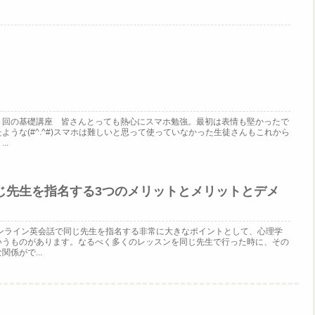
４回の基礎講座 皆さんとっても熱心にスマホ勉強。最初は表情も堅かったで
ような(#^.^#)スマホは難しいと思って使っていなかった生徒さんもこれから
..
じ先生を指名する3つのメリットとメリットとデメ
オンライン英会話で同じ先生を指名する非常に大きなポイントとして、心理学
いうものがあります。なるべく多くのレッスンを同じ先生で行った時に、その
係がで...