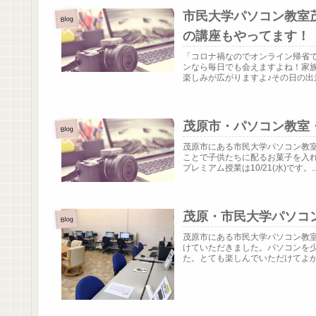
市民大学パソコン教室
Blog
の講座もやってます！
「コロナ禍なのでオンライン帰省
ンなら毎日でも会えますよね！家
楽しみが広がりますよ♪その日の出来
茂原市・パソコン教室
Blog
茂原市にある市民大学パソコン教室
ことで子供たちに配るお菓子を入
プレミアム授業は10/21(水)です。..
茂原・市民大学パソコ
Blog
茂原市にある市民大学パソコン教室
けていただきました。パソコンを
た。とても楽しんでいただけてよかっ