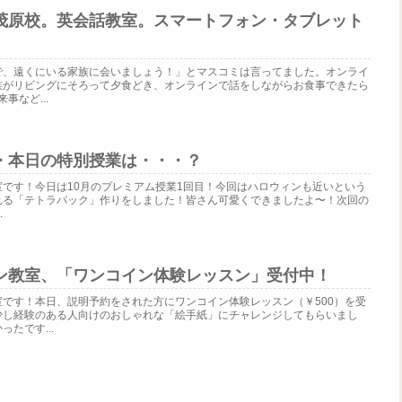
茂原校。英会話教室。スマートフォン・タブレット
で、遠くにいる家族に会いましょう！」とマスコミは言ってました。オンライ
族がリビングにそろって夕食どき、オンラインで話をしながらお食事できたら
事など...
・本日の特別授業は・・・？
です！今日は10月のプレミアム授業1回目！今回はハロウィンも近いという
れる「テトラパック」作りをしました！皆さん可愛くできましたよ〜！次回の
.
ン教室、「ワンコイン体験レッスン」受付中！
です！本日、説明予約をされた方にワンコイン体験レッスン（￥500）を受
少し経験のある人向けのおしゃれな「絵手紙」にチャレンジしてもらいまし
たです...