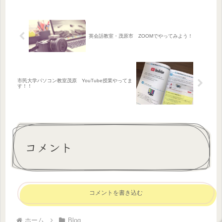
また、飲み過ぎにも注意が必要ですの
で、そういった具体的なところまで落
と...
英会話教室・茂原市 ZOOMでやってみよう！
市民大学パソコン教室茂原 YouTube授業やってま
す！！
コメント
コメントを書き込む
ホーム
Blog