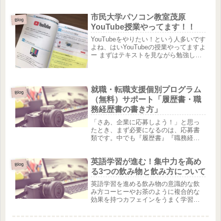
クラッチもメイクコードも、同じビジ
ュアル系言語ですが、マインクラフト
市民大学パソコン教室茂原
にはメイクコードをプログラミング言
Blog
語であるJavaScript（ジャバ...
YouTube授業やってます！！
YouTubeをやりたい！という人多いです
よね、はいYouTubeの授業やってますよ
ー まずはテキストを見ながら勉強して
もらい それをマスターしたら 自分の
YouTube作成！いつかは自分のページを
もちたい！と思っている人は是非お問
い合わせ...
就職・転職支援個別プログラム
Blog
（無料）サポート「履歴書・職
務経歴書の書き方」
「さあ、企業に応募しよう！」と思っ
たとき、まず必要になるのは、応募書
類です。中でも『履歴書』『職務経歴
書』の書き方については大いに悩むと
ころでしょう！サポートプログラムで
英語学習が進む！集中力を高め
は志望動機・志望理由の書き方・まと
Blog
め方のポイントについてアドバイスい
る3つの飲み物と飲み方について
た...
英語学習を進める飲み物の意識的な飲
み方コーヒーやお茶のように複合的な
効果を持つカフェインをうまく学習に
利用していくには、その飲み方を少し
工夫することが大事になってきます。