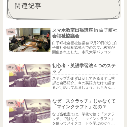
関連記事
スマホ教室出張講座 in 白子町社
Blog
会福祉協議会
白子町社会福祉協議会12月20日(火)に白
子町社会福祉協議会でのスマホ教室が
開催されました。市民大学パソコン教
室茂原校のインストラクターが講師と
して参加いたしました。「スマホを持
初心者・英語学習法４つのステ
っているけど、電話しかしていない」
Blog
「LINEはやりたいけど、見...
ップ
ステップ①まずは話してみるまずは挨
拶と自己紹介。今の英語力だけで話せ
るだけ話してみましょう。もちろん最
初のレベルによってある程度は話せる
という人もいれば、まったく話せない
なぜ「スクラッチ」じゃなくて
という人もいます。このステップで重
Blog
要なことは、どれだけ話せたかより
「マインクラフト」なの？
も、...
なぜ当教室では、学校で使う「スクラ
ッチ」ではなく、「マインクラフト」
を使ってメイクコードを学ぶのか？ス