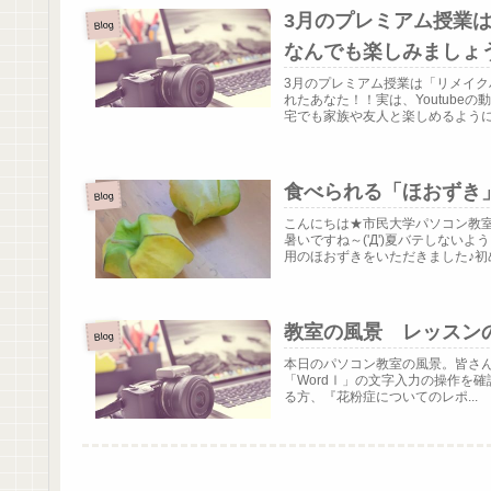
3月のプレミアム授業は
Blog
なんでも楽しみましょ
3月のプレミアム授業は「リメイ
れたあなた！！実は、Youtub
宅でも家族や友人と楽しめるようにと
食べられる「ほおずき
Blog
こんにちは★市民大学パソコン教
暑いですね～('Д')夏バテしな
用のほおずきをいただきました♪初め.
教室の風景 レッスン
Blog
本日のパソコン教室の風景。皆さん
「WordⅠ」の文字入力の操作を
る方、『花粉症についてのレポ...