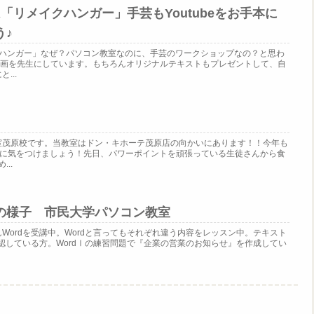
「リメイクハンガー」手芸もYoutubeをお手本に
う♪
クハンガー」なぜ？パソコン教室なのに、手芸のワークショップなの？と思わ
eの動画を先生にしています。もちろんオリジナルテキストもプレゼントして、自
...
」
室茂原校です。当教室はドン・キホーテ茂原店の向かいにあります！！今年も
いように気をつけましょう！先日、パワーポイントを頑張っている生徒さんから食
..
の様子 市民大学パソコン教室
Wordを受講中。Wordと言ってもそれぞれ違う内容をレッスン中。テキスト
確認している方。WordⅠの練習問題で『企業の営業のお知らせ』を作成してい