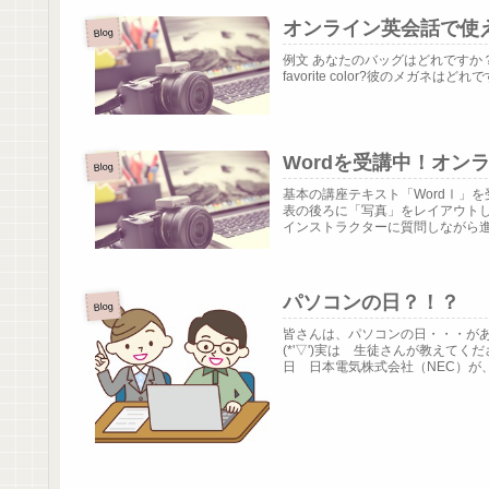
オンライン英会話で使
Blog
例文 あなたのバッグはどれですか？Whic
favorite color?彼のメガネはどれですか
Wordを受講中！オン
Blog
基本の講座テキスト「WordⅠ」
表の後ろに「写真」をレイアウト
インストラクターに質問しながら進め
パソコンの日？！？
Blog
皆さんは、パソコンの日・・・が
(*'▽')実は 生徒さんが教えて
日 日本電気株式会社（NEC）が、.