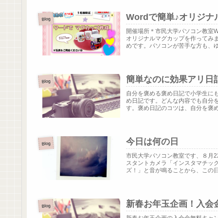
Wordで簡単♪オリジ
Blog
開催場所＊市民大学パソコン教室W
オリジナルマグカップを作ってみ
めです。パソコンが苦手な方も、ゆっ
簡単なのに効果アリ日
Blog
自分を褒める褒め日記で小学生に
め日記です。どんな内容でも自分
す。褒め日記のコツは、自分を褒める
今日は何の日
Blog
市民大学パソコン教室です、８月2
スタントカメラ「インスタマチック
ズ！」と音が鳴ることから、この日を
新春お年玉企画！入会金
Blog