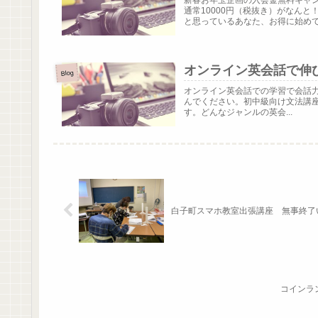
新春お年玉企画の入会金無料キャ
通常10000円（税抜き）がなん
と思っているあなた、お得に始めてみ
オンライン英会話で伸
Blog
オンライン英会話での学習で会話
んでください。初中級向け文法講座の第
す。どんなジャンルの英会...
白子町スマホ教室出張講座 無事終了
コインラ