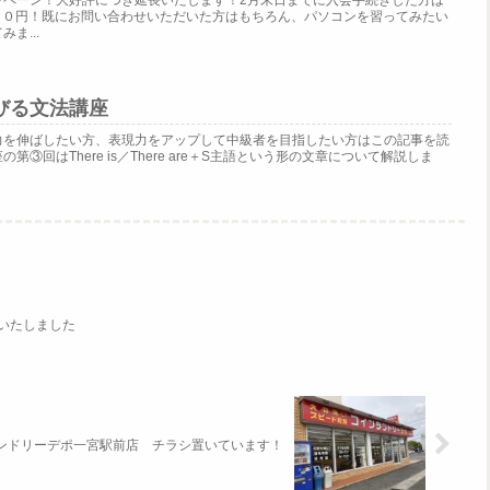
ンペーン！大好評につき延長いたします！2月末日までに入会手続きした方は
と！０円！既にお問い合わせいただいた方はもちろん、パソコンを習ってみたい
ま...
びる文法講座
力を伸ばしたい方、表現力をアップして中級者を目指したい方はこの記事を読
③回はThere is／There are＋S主語という形の文章について解説しま
いたしました
ンドリーデポ一宮駅前店 チラシ置いています！