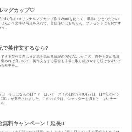
ナルマグカップ♡
ordで作る♪オリジナルマグカップ作りWordを使って、世界にひとつだけの
ませんか？文字や写真を入れて、普段使いはもちろん、プレゼントにもおすす
...
記で英作文するなら?
もできる英作文自己肯定感を高める日記の内容の1つがこの、自分を褒める褒
を褒めれば良いので、英作文をする場合も非常に取り組みやすく続けやすいで
基準を...
2日 今日はなんの日？？ はいチーズ！の日959年8月22日、日本初のイン
101」が発売されました。このカメラは、シャッターを切ると「はいチー
...
無料キャンペーン！延長!!