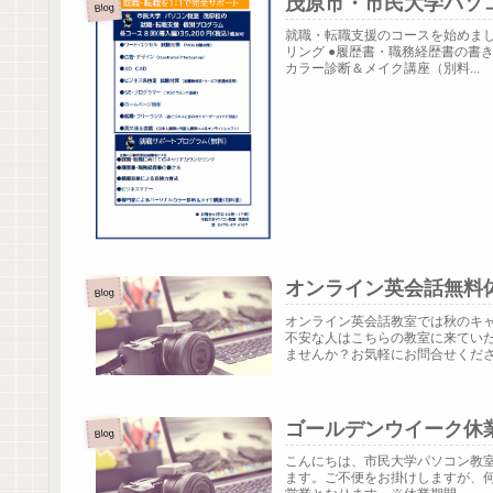
茂原市・市民大学パソ
Blog
就職・転職支援のコースを始めまし
リング ●履歴書・職務経歴書の書き
カラー診断＆メイク講座（別料...
オンライン英会話無料
Blog
オンライン英会話教室では秋のキ
不安な人はこちらの教室に来てい
ませんか？お気軽にお問合せくださ
ゴールデンウイーク休
Blog
こんにちは、市民大学パソコン教室で
ます。ご不便をお掛けしますが、何