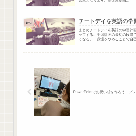
営業となります。※休業期間...
チートデイを英語の学
Blog
まとめチートデイを英語の学習計
ップする。学習計画の最初の段階
くなる。・我慢をやめることで自己コ
PowerPointでお祝い袋を作ろう 