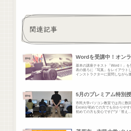
関連記事
Wordを受講中！オン
Blog
基本の講座テキスト「WordⅠ」
表の後ろに「写真」をレイアウト
インストラクターに質問しながら進め
5月のプレミアム特別授
Blog
市民大学パソコン教室では月に数回
Excelが初めての方でも分かり
初めての方も安心です(^^)/「答え...