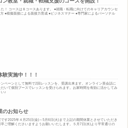
コン教室・就職・転職支援のコースを開設！
た！ コースは８コースあります。 ●就職・転職に向けてのキャリアカウンセ
方 ●模擬面接による面接力育成 ●ビジネスマナー ●専門家によるパーソナル
体験実施中！！！
ャンペーンとして無料で2回レッスンを、受講出来ます。オンライン英会話に
ただいて個別ブースでレッスンを受けられます。お家時間を有効に活かしてみ
い♪
業のお知らせ
す2025年４月25日(金)～5月6日(火)まで上記の期間休業とさせていただき
卒ご理解くださいますようお願いいたします。５月7日(水)より平常通りの