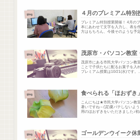
４月のプレミアム特別授
Blog
プレミアム特別授業開催！ 4月の
本にあわせて文字を入力し、表を
方はもちろん、今後そのような予定が
茂原市・パソコン教室
Blog
茂原市にある市民大学パソコン教室
ことで子供たちに配るお菓子を入
プレミアム授業は10/21(水)です。..
食べられる「ほおずき
Blog
こんにちは★市民大学パソコン教
暑いですね～('Д')夏バテしな
用のほおずきをいただきました♪初め.
ゴールデンウイーク休
Blog