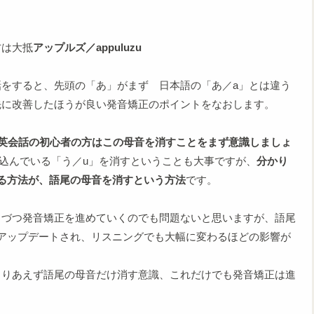
方は大抵
アップルズ／appuluzu
をすると、先頭の「あ」がまず 日本語の「あ／a」とは違う
先に改善したほうが良い発音矯正のポイントをなおします。
英会話の初心者の方はこの母音を消すことをまず意識しましょ
り込んでいる「う／u」を消すということも大事ですが、
分かり
る方法が、語尾の母音を消すという方法
です。
しづつ発音矯正を進めていくのでも問題ないと思いますが、語尾
アップデートされ、リスニングでも大幅に変わるほどの影響が
とりあえず語尾の母音だけ消す意識、これだけでも発音矯正は進