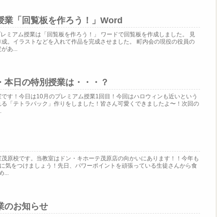
業「回覧板を作ろう！」Word
プレミアム授業は「回覧板を作ろう！」 ワードで回覧板を作成しました。 見
作成。イラストなどを入れて作品を完成させました。 町内会の現役の役員の
あ...
・本日の特別授業は・・・？
です！今日は10月のプレミアム授業1回目！今回はハロウィンも近いという
れる「テトラパック」作りをしました！皆さん可愛くできましたよ〜！次回の
.
」
室茂原校です。当教室はドン・キホーテ茂原店の向かいにあります！！今年も
いように気をつけましょう！先日、パワーポイントを頑張っている生徒さんから食
..
業のお知らせ