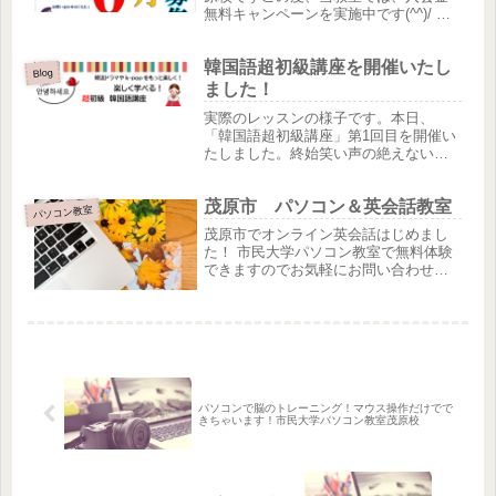
無料キャンペーンを実施中です(^^)/ キ
ャンペーン期間中、ご入会いただく
と、通常10,000円の入会金を無料でご
韓国語超初級講座を開催いたし
利用いただけます。 キャンペーン期間
Blog
は 2023年９月1日...
ました！
実際のレッスンの様子です。本日、
「韓国語超初級講座」第1回目を開催い
たしました。終始笑い声の絶えない、
活気のある講座でした。7月からは第
1・3土曜日に開催いたします。新クラ
茂原市 パソコン＆英会話教室
ス開校予定！！お気軽にお問合せ下さ
パソコン教室
い。
茂原市でオンライン英会話はじめまし
た！ 市民大学パソコン教室で無料体験
できますのでお気軽にお問い合わせく
ださい。 手ごろな価格・気軽に英会話
レッスンなのが嬉しいオンライン英会
話 マンツーマンレッスンだから出来な
くても全然恥ずかしくないです！...
パソコンで脳のトレーニング！マウス操作だけでで
きちゃいます！市民大学パソコン教室茂原校