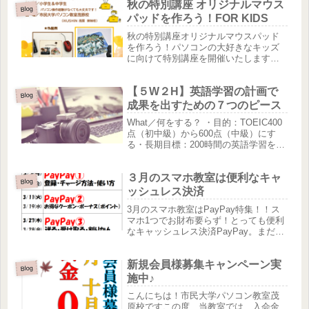
秋の特別講座 オリジナルマウス
Blog
パッドを作ろう！FOR KIDS
秋の特別講座オリジナルマウスパッド
を作ろう！パソコンの大好きなキッズ
に向けて特別講座を開催いたします！
オリジナルの写真やイラストを使っ
て、自分だけのマウスパッドを作ろ
【５W２H】英語学習の計画で
う！日時：11/23(水)祝日 13：00～
Blog
14：30参加費：2,200円...
成果を出すための７つのピース
What／何をする？ ・目的：TOEIC400
点（初中級）から600点（中級）にす
る・長期目標：200時間の英語学習を半
年くらいで・学習項目の整理：単語学
習80時間、スピーキング20時間、文法
３月のスマホ教室は便利なキャ
学習70時間、発音練習30時間・3ヶ月の
Blog
短期目標...
ッシュレス決済
3月のスマホ教室はPayPay特集！！ス
マホ1つでお財布要らず！とっても便利
なキャッシュレス決済PayPay。まだ始
めていない方はこの機会に学んでデビ
ューしませんか？遠く離れたお子さん
新規会員様募集キャンペーン実
やお孫さんにも簡単にお小遣いを送る
Blog
ことができますよ(^^...
施中♪
こんにちは！市民大学パソコン教室茂
原校ですこの度、当教室では、入会金