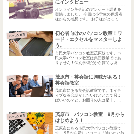
にインタビュー
オンライン英会話のアンケート調査を
実施しました。 今回は小学生の保護者
様からの感想です。 お子様がとっても
楽しんでやっている様子がこちらにも
伝わってきます♪ 家で出来るので保護の
初心者向けのパソコン教室！ワ
人も目の前で見れて安心できるし、送
パソコン教室
り迎えもないのもうれしいです...
ード・エクセルをマスターしよ
う。
市民大学パソコン教室茂原校です。市
民大学パソコン教室は集団授業ではあ
りません！個別学習だから質問も復習
も自分のペースでゆっくりできます♪マ
イペースにすすめられるのがうれし
茂原市・英会話に興味がある！
い。主婦の方もたくさん居るので空い
Blog
ている時間を利用してみるのもいいか
英会話教室
も...
茂原市にある英会話教室です。ネイテ
ィブな英会話がしたいけどどこで習え
ばいいの？と、お困りの人は是非、体
験レッスンを受けてみませんか？英会
話の先生は外国人教師なので発音もし
茂原市 パソコン教室 9月から
っかりと教えてくれますよ！小学生か
パソコン教室
ら受講できます。親子ではじめるのも
はじめよう！
楽...
茂原市にある市民大学パソコン教室で
す。 9月から新しいコース「通いたい放