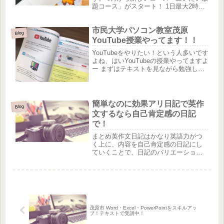
題コース」がスタート！ 1日最大2時間
までですが営業日は毎日通うことがで
きます。 お急ぎのでパソコン覚えたい
市民大学パソコン教室茂原
人にはピッタリのコースです♪ お電話お
Blog
待ちしております(^^...
YouTube授業やってます！！
YouTubeをやりたい！という人多いです
よね、はいYouTubeの授業やってますよ
ー まずはテキストを見ながら勉強して
もらい それをマスターしたら 自分の
YouTube作成！いつかは自分のページを
もちたい！と思っている人は是非お問
い合わせ...
簡単なのに効果アリ日記で英作
Blog
文するなら自己肯定感の日記
で！
まとめ英作文日記はかなり英語力がつ
く上に、内容を自己肯定感の日記にし
ていくことで、日記のバリエーション
も増えますし、ポジティブな語彙をた
くさん覚えることができて非常に便利
です。続けていけば確実に英会話力が
上がりますし、自己肯定感が高いと間
違...
茂原市 Word・Excel・PowerPointをスキルアッ
プ！テキストで受講中！