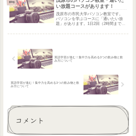
茂原市のパソコン教室・通いた
素敵な作品ができたので紹介いたしま
Blog
す。エントリー№２プ...
い放題コースがあります！
茂原市の市民大学パソコン教室です。
パソコンを学ぶコースに「通いたい放
題」があります。1日2回（2時間まで）
受講回数制限無しのコースです。現在
このコースを契約している生徒さん
は、『就職するためのスキルアップ』
を目的として、毎日通われています。...
英語学習が進む！集中力を高める3つの飲み物と飲
み方について
英語学習が進む！集中力を高める3つの飲み物と飲
み方について
コメント