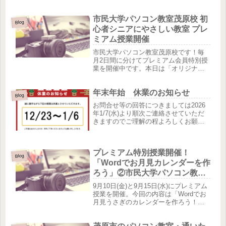
にチャレンジをしたいという方にぴっ
たりのお知らせです！お正月キャンペ
市民大学パソコン教室茂原校 初
ーンとして、パソコン教室での特別な
Blog
特典が登場しました。新しいスキルを
心者シニアにやさしい教室 プレ
身...
ミアム授業開催
市民大学パソコン教室茂原校です！毎
月2日間に分けてプレミアム会員特別授
業を開催中です。本日は「オリジナル
タンブラーを作ろう」。参加された会
員さんがワードを使って作成する授業
年末年始 休業のお知らせ
です。（写真は生徒さんの作品です♪）
Blog
ワンランク上のサービスを提供でき...
お問合せ等の回答につきましては2026
年1/7(水)より順次ご連絡させていただ
きますのでご理解の程よろしくお願い
いたします。
プレミアム特別授業開催！
Blog
「Wordでお月見カレンダーを作
ろう」②市民大学パソコン教室
茂原校
9月10日(金)と9月15日(水)にプレミアム
授業を開催。今回の内容は「Wordでお
月見うさぎのカレンダーを作ろう！」
会員の皆さんは、楽しみながら、そし
て四苦八苦しながらも完成しました。