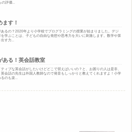
評価...
めます！
あるの？2020年より小学校でプログラミングの授業が始まりました。デジ
界を学ぶことは、子どもの自由な発想や思考力を大いに刺激します。数学や算
す力...
がある！英会話教室
イティブな英会話がしたいけどどこで習えばいいの？と、お困りの人は是非、
？英会話の先生は外国人教師なので発音もしっかりと教えてくれますよ！小学
のも楽...