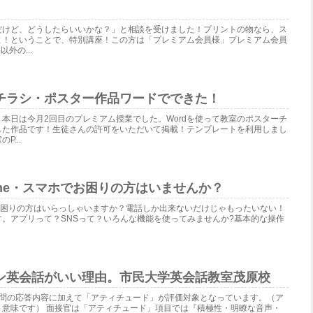
だけど、どうしたらいいかな？」と相談を受けました！プリントの物なら、ス
よ！ということで、特別講座！この方は「プレミアム会員様」プレミアム会員
外の...
チラシ・ポスター作品ワードでできた！
本日は今月2回目のプレミアム授業でした。Wordを使って教室のポスターチ
した作品です！生徒さんの許可をいただいて掲載！テンプレートを利用しまし
...
iPhone・スマホでお困りの方はいませんか？
スマホでお困りの方はいらっしゃいますか？電話しか出来ないだけじゃもったいない！
。アプリって？SNSって？いろんな機能を使ってみませんか?基本的な操作
ン英会話がいい理由。市民大学英会話教室茂原校
質問の応答内容に加えて「アティチュード」が評価対象となっています。（ア
う意味です） 面接官は「アティチュード」項目では『積極性・明瞭な音声・