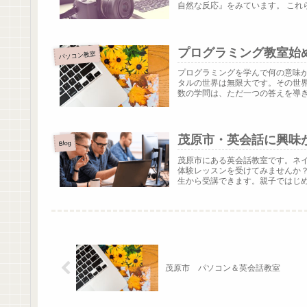
自然な反応』をみています。 これらの
プログラミング教室始
パソコン教室
プログラミングを学んで何の意味が
タルの世界は無限大です。その世
数の学問は、ただ一つの答えを導き出
茂原市・英会話に興味
Blog
茂原市にある英会話教室です。ネ
体験レッスンを受けてみませんか
生から受講できます。親子ではじめる
茂原市 パソコン＆英会話教室