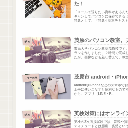
た！
「メールで送りたい資料があるん
キャンしてパソコンに保存できる
特典として、『特典4 基本テキスト以
茂原のパソコン教室。
Blog
市民大学パソコン教室茂原校です。
ラシを作りました。２時間で完成
たが、画像なども差し替えて、教室のP
茂原市 android・
スマホ教室
androidやiPhoneなどの
上手に使いこなすと便利なものです
から、アプリ（LINE・F...
英検対策にはオンライ
Blog
英検の2次面接試験では、音読や
ティチュードとは態度・姿勢とい