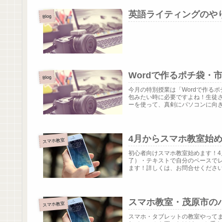
英語ライティングのや
Blog
Wordで作るポチ袋・
Blog
今月の特別授業は「Wordで作る
包みたい時に必要ですよね！生徒
ーを使って、真剣にパソコンに向き合
4月からスマホ教室始
スマホ教室
初心者向けスマホ教室始めます！4
了）・テキストで自分のペースで
ます！詳しくは、お問合せください。
スマホ教室・茂原市の
スマホ教室
スマホ・タブレットの教室やって