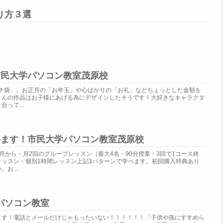
り方３選
市民大学パソコン教室茂原校
ポチ袋」。お正月の「お年玉」や心ばかりの「お礼」などちょっとした金額を
さんの作品はお子様にあげる為にデザインしたそうです！大好きなキャラクタ
って...
めます！市民大学パソコン教室茂原校
月から・月2回のグループレッスン（最大4名・90分授業・3回で1コース終
レッスン・個別1時間レッスン上記3パターンで学べます。初回購入特典あり
お...
パソコン教室
ます！電話とメールだけじゃもったいない！！！！！！「子供や孫にすすめら