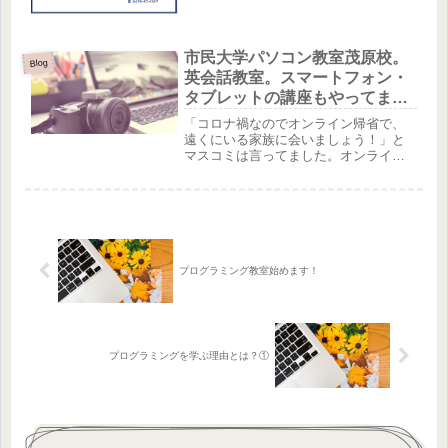
市民大学パソコン教室茂原校。
Blog
英会話教室。スマートフォン・
タブレットの講座もやってま
す！
「コロナ禍なのでオンライン帰省で、
遠くにいる家族に会いましょう！」と
マスコミは言ってました。オンライン
なら毎日でも会えますよね！家族がリ
ビングにそろって夕食どき、オンライ
ンで話をしながらお食事できたら楽し
みが広がりますよ♪その日の出来事な
ど...
プログラミング教室始めます！
プログラミングを学ぶ理由とは？①