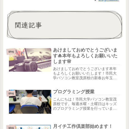
関連記事
あけましておめでとうございま
Blog
す🎍本年もよろしくお願いいた
します🌸
あけましておめでとうございます本年
もよろしくお願いいたします！市民大
学パソコン教室茂原校の新春お年玉企
画！入会金無料キャンペーンスタート
です！10000円が無料になるこの機会に
プログラミング授業
是非！新年の営業は5日(水)からお問合
Blog
せお待ちしています🎍
こんにちは！市民大学パソコン教室茂
原校です。毎週水曜・土曜日はキッズ
のプログラミング授業を行っていま
す。(授業時間に関してはお問い合わせ
ください)当校では、お子さんに人気の
マインクラフトを使用したプログラミ
月イチ工作倶楽部始めます！
ング授業で生徒さんは、楽しみながら...
Blog