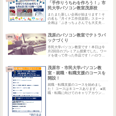
「手作りうちわを作ろう！」市
民大学パソコン教室茂原校
またまた新しい企画が始まります！そ
の名も『月イチ工作倶楽部』スタート
企画は「ぶきっちょさんでも大丈夫！
超かんたん！『「手作りうちわを作ろ
う！』」です♪パソコン教室だけど、パ
茂原のパソコン教室でテトラパ
ソコンは使いません！手を使って脳ト
Blog
レしませんか？日時：6月6日(月)...
ックづくり
市民大学パソコン教室です！本日は今
月2回目のプレミアム授業でした。ワー
ドを使って作った作品です！ハロウィ
ンということで、楽しんでもらいまし
た。参加された生徒さんは「これな
茂原市・市民大学パソコン教
ら、自宅でも作れるね！孫にプレゼン
Blog
トしたら喜ぶわ！」と熱心にテキスト
室・就職・転職支援のコースを
に...
開設！
就職・転職支援のコースを始めまし
た！ コースは８コースあります。 ●就
職・転職に向けてのキャリアカウンセ
リング ●履歴書・職務経歴書の書き方 ●
模擬面接による面接力育成 ●ビジネスマ
ナー ●専門家によるパーソナルカラー診
断＆メイク講座（別料...