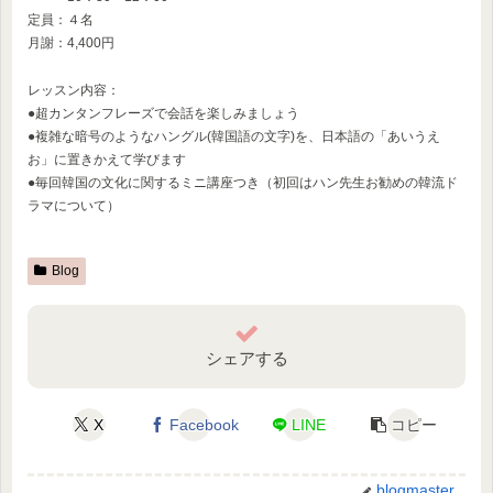
定員：４名
月謝：4,400円
レッスン内容：
●超カンタンフレーズで会話を楽しみましょう
●複雑な暗号のようなハングル(韓国語の文字)を、日本語の「あいうえ
お」に置きかえて学びます
●毎回韓国の文化に関するミニ講座つき（初回はハン先生お勧めの韓流ド
ラマについて）
Blog
シェアする
X
Facebook
LINE
コピー
blogmaster