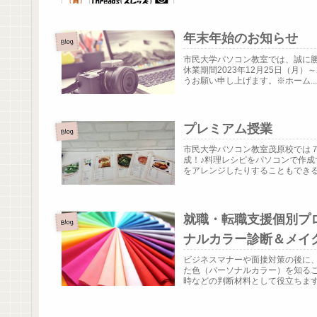
年末年始のお知らせ
Blog
市民大学パソコン教室では、誠に
休業期間2023年12月25日（月
うお願い申し上げます。※ホーム..
プレミアム授業
Blog
市民大学パソコン教室茂原校では
成！♪料理レシピをパソコンで作
をアレンジしたりすることもできるの
就職・転職支援個別プ
Blog
ナルカラー診断＆メイ
ビジネスマナーや面接対策の後に
た色（パーソナルカラー）を知る
時などの判断材料として役立ちます。