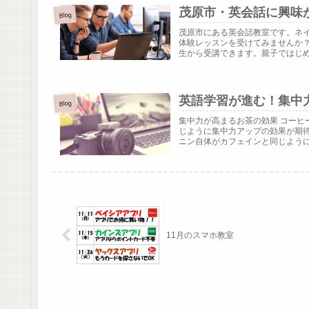
茂原市・英会話に興味
Blog
茂原市にある英会話教室です。ネ
体験レッスンを受けてみませんか
生から受講できます。親子ではじめる
英語学習が進む！集中
Blog
集中力が高まるお茶の効果 コー
じように集中力アップの効果が期
ニン自体がカフェインと同じように集
11月のスマホ教室