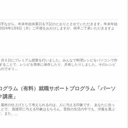
勝手ながら、年末年始休業日を下記のとおりとさせていただきます。年末年始
）～2024年1月8日（月）ご不便をおかけしますが、何卒ご了承いただきますよ
.
７月５日にプレミアム授業を行いました。みんなで料理レシピをパソコンで作
成することで、レシピを簡単に保存したり、共有したりしました。そのレシピ
でオリ...
ログラム（有料）就職サポートプログラム「パーソ
ク講座」
、最終の仕上げとして考えられるのは、人に与える印象です。 あなたに合っ
ことで、 面接官に与える印象はもちろん、普段の生活の中でも、洋服を選ぶ
また、...