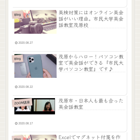
英検対策にはオンライン英会
Blog
話がいい理由。市民大学英会
話教室茂原校
2020.08.27
茂原からハロー！パソコン教
Blog
室で英会話ができる『市民大
学パソコン教室』です♪
2020.08.22
茂原市・日本人も最も合った
ZOOM講座
英会話教室
2020.08.17
Excelでマグネット付箋を作
Blog