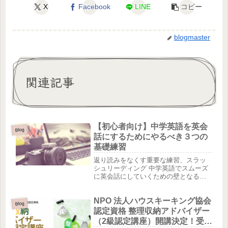
X
Facebook
LINE
コピー
blogmaster
関連記事
【初心者向け】中学英語を英会
Blog
話にするためにやるべき３つの
基礎練習
返り読みをなくす重要な練習、スラッ
シュリーディング 中学英語でスムーズ
に英会話にしていくための壁となるの
が、英語の返り読みと呼ばれるもので
す。返り読みとは、英語の文章を最後
NPO 法人ハウスキーキング協会
まで聞いた後に、日本語の語順に直し
Blog
て後ろから日本語訳して理解すること...
認定資格 整理収納アドバイザー
（2級認定講座）開講決定！受講