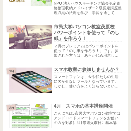
生募集！
NPO 法人ハウスキーキング協会認定資
格整理収納アドバイザー2 級認定講座整
理収納の法則を学び、学習を通して実
践的な整理収納を身につけます。整理
収納ができれば家事や仕事の効率も格
市民大学パソコン教室茂原校
段にアップします。1日の受講で履歴書
Blog
に書ける資格を取得できるの...
パワーポイントを使って「のし
紙」を作ろう！
２月のプレミアムはパワーポイントを
使って「のし紙を作ろう！」です。参
加された方々は、あらかじめ用意して
いたテンプレートを使ってオリジナル
作品を仕上げました。エントリーナン
スマホ教室に参加しませんか？
バー② ありがとう、感謝などの文字
Blog
に加えて、文字色も変化させました。
スマートフォンは、今や私たちの生活
か...
に欠かせないツールとなっています。
しかし、使い方をよく知らないという
方も多いのではないでしょうか。この
教室では、スマートフォンの基本的な
操作方法から、便利な機能の使い方ま
で、幅広く学ぶことができます。講師
4月 スマホの基本講座開催
Blog
は...
こんにちは♪市民大学パソコン教室では
アンドロイドスマートフォンをお使い
の方を対象に4月毎週火曜日に基本講座
を実施します。スマホは持っていても