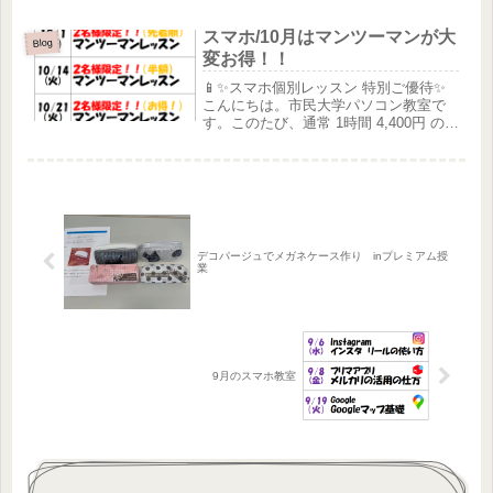
かけるだけ・・・色々と怖くて触れな
い等でお困りごとはありませんか？そ
スマホ/10月はマンツーマンが大
んなお悩みを少しでも解決できるよ...
Blog
変お得！！
📱✨スマホ個別レッスン 特別ご優待✨
こんにちは。市民大学パソコン教室で
す。このたび、通常 1時間 4,400円 のマ
ンツーマンレッスンを、期間限定で 1時
間 1,980円 にてご体験いただける機会
をご用意しました。「スマホの使い方
をじっくり...
デコパージュでメガネケース作り inプレミアム授
業
9月のスマホ教室