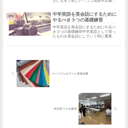
人にも見て欲しい！ココ茂原市近隣で
そんな方いませんか？！いま流行の
Youtubeの動画配信を通してクリエイタ
中学英語を英会話にするために
ーのお仲間へと案内致します。当教室
Blog
では「動画編集」から「Yout...
やるべき３つの基礎練習
中学英語を英会話にするためにやるべ
き３つの基礎練習中学英語として習っ
たものを英会話にしていく時に重要と
なる基礎トレーニングは3つありま
す。・発音・スラッシュリーディン
グ・音読中学英語の単語と文法が分か
るようになってもいきなり英会話がで
きるわ...
パーソナルカラーと骨格診断
睦沢町スマホ教室