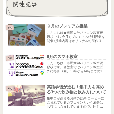
関連記事
９月のプレミアム授業
Blog
こんにちは★市民大学パソコン教室茂
原校です♪今月もプレミアム特別授業を
開催♪授業内容はオリジナル封筒作りで
す！！画像を挿入したり、可愛いイラ
ストを入れたりでとってもキュートに
仕上げてくださいました(^^)/いかがでし
9月のスマホ教室
ょうかー(*'▽')て、...
Blog
こんにちは。市民大学パソコン教室茂
原校です。当教室ではパソコン教室以
外に毎月３回、13時から14時までの1時
間、スマホ授業を開催しています！6日
はInstagram、リールの使い方 8日は
フリマアプリ、 メルカリ 19日は
英語学習が進む！集中力を高め
Googleマップ...
Blog
る3つの飲み物と飲み方について
集中力が高まるお茶の効果 コーヒーに
含まれているカフェインという成分は
お茶にも含まれていますので、同じよ
うに集中力アップの効果が期待できま