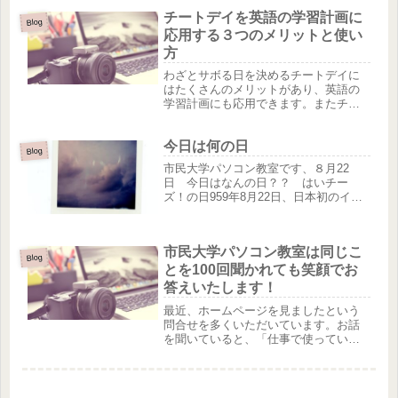
すが、お茶にはさらにテアニンという
チートデイを英語の学習計画に
成分も含まれています。 テアニン自体
Blog
がカフェインと同じように集中力ア...
応用する３つのメリットと使い
方
わざとサボる日を決めるチートデイに
はたくさんのメリットがあり、英語の
学習計画にも応用できます。またチー
トデイには使い方のルールがあります
ので、それを知って英語の学習計画が
今日は何の日
失敗しないように活用しましょう。完
Blog
璧にうまくいく英語の学習計画を立て
市民大学パソコン教室です、８月22
よ...
日 今日はなんの日？？ はいチー
ズ！の日959年8月22日、日本初のイン
スタントカメラ「インスタマチック
101」が発売されました。このカメラ
は、シャッターを切ると「はいチー
市民大学パソコン教室は同じこ
ズ！」と音が鳴ることから、この日を...
Blog
とを100回聞かれても笑顔でお
答えいたします！
最近、ホームページを見ましたという
問合せを多くいただいています。お話
を聞いていると、「仕事で使っていた
けど、出来る人にやってもらってい
た。」「なるべく触らないようにして
いた。」など、苦手意識で自分から遠
ざけていた方が多いようです。再就職