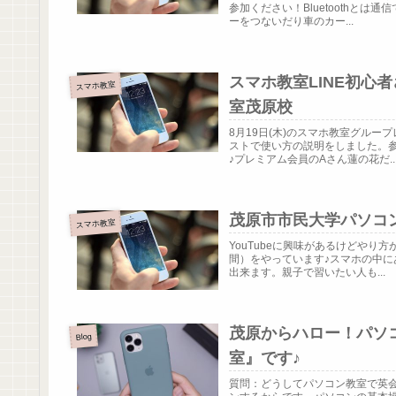
参加ください！Bluetoothと
ーをつないだり車のカー...
スマホ教室LINE初心
スマホ教室
室茂原校
8月19日(木)のスマホ教室グルー
ストで使い方の説明をしました。
♪プレミアム会員のAさん蓮の花だ..
茂原市市民大学パソコン
スマホ教室
YouTubeに興味があるけどや
間）をやっています♪スマホの中に
出来ます。親子で習いたい人も...
茂原からハロー！パソ
Blog
室』です♪
質問：どうしてパソコン教室で英