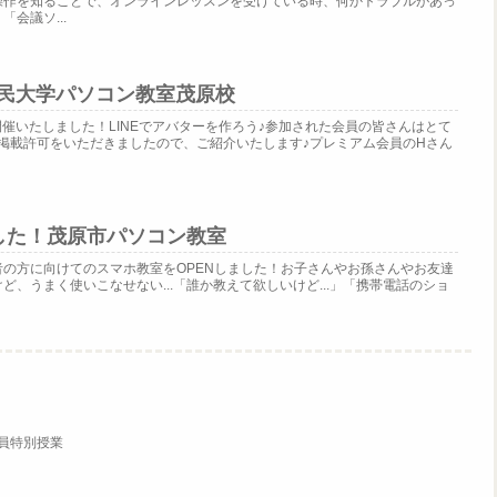
操作を知ることで、オンラインレッスンを受けている時、何かトラブルがあっ
会議ソ...
市民大学パソコン教室茂原校
開催いたしました！LINEでアバターを作ろう♪参加された会員の皆さんはとて
掲載許可をいただきましたので、ご紹介いたします♪プレミアム会員のHさん
.
した！茂原市パソコン教室
の方に向けてのスマホ教室をOPENしました！お子さんやお孫さんやお友達
、うまく使いこなせない...「誰か教えて欲しいけど...」「携帯電話のショ
.
員特別授業