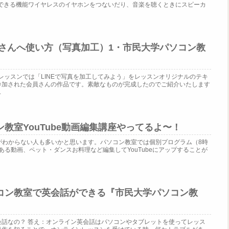
は通信できる機能ワイヤレスのイヤホンをつないだり、音楽を聴くときにスピーカ
者さんへ使い方（写真加工）1・市民大学パソコン教
プレッスンでは「LINEで写真を加工してみよう」をレッスンオリジナルのテキ
参加された会員さんの作品です。素敵なものが完成したのでご紹介いたします
.
教室YouTube動画編集講座やってるよ〜！
り方がわからない人も多いかと思います。パソコン教室では個別プログラム（8時
ある動画、ペット・ダンスお料理など編集してYouTubeにアップすることが
コン教室で英会話ができる『市民大学パソコン教
会話なの？ 答え：オンライン英会話はパソコンやタブレットを使ってレッス