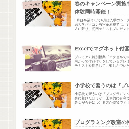
春のキャンペーン実施
パソコン教室
体験同時開催！
3月は卒業そして4月は入学のシー
民大学パソコン教室茂原校では、
方に限り、初回テキストプレゼント（3
Excelでマグネット
Blog
プレミアム特別授業「エクセルで
向かって作品作りをしているプレ
テキストを用意して、楽しんでいただ
小学校で習うのは『プ
パソコン教室
小学校で習うのは『プログラミン
身に着けたほうが、圧倒的に有利
みながら身につける方が得策です！！
プログラミング教室の
パソコン教室