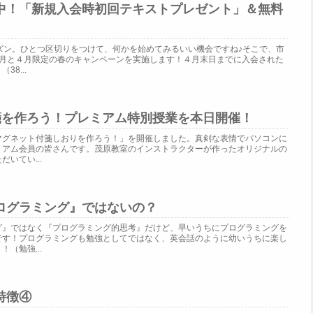
中！「新規入会時初回テキストプレゼント」＆無料
ズン。ひとつ区切りをつけて、何かを始めてみるいい機会ですね♪そこで、市
3月と４月限定の春のキャンペーンを実施します！４月末日までに入会された
8...
付箋を作ろう！プレミアム特別授業を本日開催！
マグネット付箋しおりを作ろう！」を開催しました。真剣な表情でパソコンに
ミアム会員の皆さんです。茂原教室のインストラクターが作ったオリジナルの
いてい...
ログラミング』ではないの？
グ』ではなく『プログラミング的思考』だけど、早いうちにプログラミングを
です！プログラミングも勉強としてではなく、英会話のように幼いうちに楽し
（勉強...
特徴④