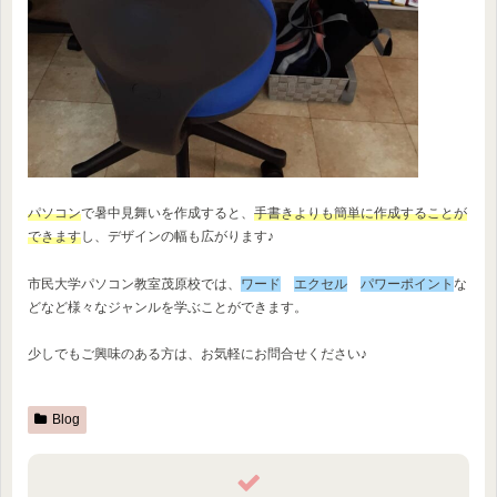
パソコン
で暑中見舞いを作成すると、
手書きよりも簡単に作成することが
できます
し、デザインの幅も広がります♪
市民大学パソコン教室茂原校では、
ワード
エクセル
パワーポイント
な
どなど様々なジャンルを学ぶことができます。
少しでもご興味のある方は、お気軽にお問合せください♪
Blog