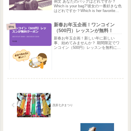
例文 あなたのバッグはどれですか？
Which is your bag?“彼女の一番好きな色
はどれですか？Which is her favorite
color?彼のメガネはどれですか？Which
are his eyeglasses?あなた...
新春お年玉企画！ワンコイン
Blog
（500円）レッスンが無料！
新春お年玉企画！新しい年に新しい
事、始めてみませんか？ 期間限定でワ
ンコイン（500円）レッスンを無料にて
ご提供いたします！ 1月から3月末日ま
でお問い合わせいただいた方、入会説
明のご予約を頂いた方にプレゼント！
レッスンを実際に体験しても...
茂原七夕まつり