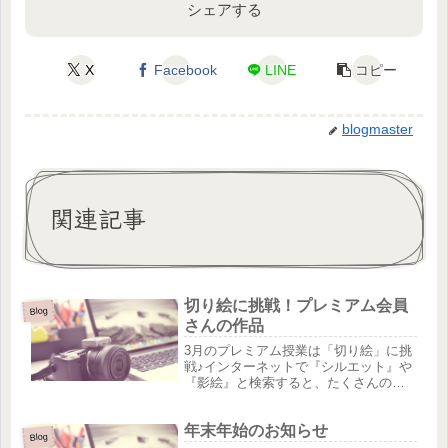
シェアする
X
Facebook
LINE
コピー
blogmaster
関連記事
切り絵に挑戦！プレミアム会員
Blog
さんの作品
3月のプレミアム授業は「切り絵」に挑
戦♪インターネットで『シルエット』や
『影絵』と検索すると、たくさんの可
愛いイラストを探すことが出来ます！
また、YouTubeでは初心者向けの「切り
年末年始のお知らせ
絵」講座などアップロードされていま
Blog
す。教室ではインターネッ...