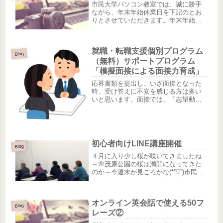
市民大学パソコン教室では、誠に勝手
ながら、年末年始休業日を下記のとお
りとさせていただきます。年末年始休
業期間2023年12月25日（月）～2024年
1月8日（月）ご不便をおかけします
が、何卒ご了承いただきますようお願
就職・転職支援個別プログラム
い申し上げます。※ホーム...
Blog
（無料）サポートプログラム
「模擬面接による面接力育成」
応募書類を提出し、いざ面接となった
時、受け答えに不安を感じる方は多い
いと思います。面接では、「志望動機
は？」「転職理由は？」「強みは？」
などさまざまなことが質問されます。
面接官が面接で確認したいポイントを
しっかりとおさえて、すべての質問に
対...
初心者向けLINE講座開催
Blog
４月に入り少し桜が咲いてきましたね
～🌸茂原公園の桜は満開になってきた
のか～今週末が見ごろかな(*'▽')市民大
学パソコン教室茂原校では初心者向け
LINE講座を４月の毎週水曜日の午前に
行っております♪全くの初心者さんから
オンライン英会話で使える50フ
少し出来る生徒さんまで...
Blog
レーズ②