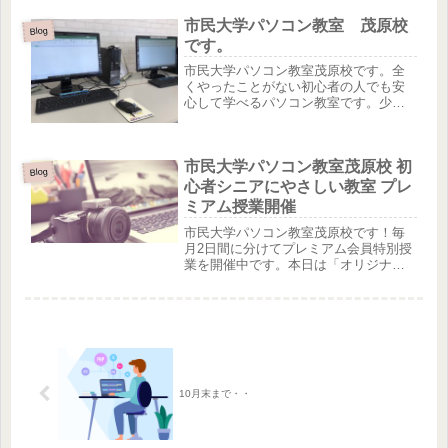
くて、どうしても募集にパソコンが出
市民大学パソコン教室 茂原校
来る人と書いてあるんだよね〜」と。
Blog
そして再度、教室に来て下さいました...
です。
市民大学パソコン教室茂原校です。全
くやったことがない初心者の人でも安
心して学べるパソコン教室です。少し
やったことがあるけど忘れちゃった人
も思い出しながらできます。Word・
Excel・PowerPointなど色々習えます。
市民大学パソコン教室茂原校 初
自分のペースで進め...
Blog
心者シニアにやさしい教室 プレ
ミアム授業開催
市民大学パソコン教室茂原校です！毎
月2日間に分けてプレミアム会員特別授
業を開催中です。本日は「オリジナル
タンブラーを作ろう」。参加された会
員さんがワードを使って作成する授業
です。（写真は生徒さんの作品です♪）
ワンランク上のサービスを提供でき...
10月末まで・・