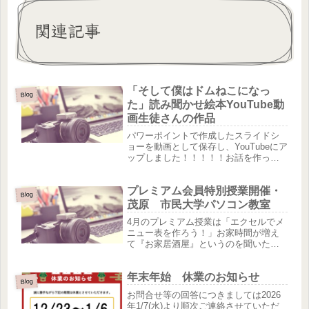
関連記事
「そして僕はドムねこになっ
Blog
た」読み聞かせ絵本YouTube動
画生徒さんの作品
パワーポイントで作成したスライドシ
ョーを動画として保存し、YouTubeにア
ップしました！！！！！お話を作った
ので形にしたいと、パソコンを習い始
めました。WordⅡ、ワードでお絵描
プレミアム会員特別授業開催・
き、PowerPointと受講終了し、夢だっ
Blog
た絵本動画を作成...
茂原 市民大学パソコン教室
4月のプレミアム授業は「エクセルでメ
ニュー表を作ろう！」お家時間が増え
て『お家居酒屋』というのを聞いたこ
とがあると思います。自宅でちょっと
したメニュー表を作っておもてなしが
年末年始 休業のお知らせ
できたら面白いんじゃないかと思い企
Blog
画！メニュー表はインターネットで無...
お問合せ等の回答につきましては2026
年1/7(水)より順次ご連絡させていただ