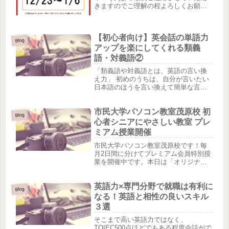
きますのでご理解の程よろしくお願い
いたします。
【初心者向け】英会話の単語力
Blog
アップを楽にしてくれる類義
語・対義語②
「類義語や対義語とは、英語の言い換
え力」 初めのうちは、自分が言いたい
日本語のほうを言い換えて簡単な言葉
にし、そして簡単な英語を言う。 その
次のステップとして英語の言い換え力
市民大学パソコン教室茂原校 初
をつけていき、近い表現や少しレベル
Blog
の高いと感じる単語などを交えて同...
心者シニアにやさしい教室 プレ
ミアム授業開催
市民大学パソコン教室茂原校です！毎
月2日間に分けてプレミアム会員特別授
業を開催中です。本日は「オリジナル
タンブラーを作ろう」。参加された会
員さんがワードを使って作成する授業
英語力×専門分野で就職は有利に
です。（写真は生徒さんの作品です♪）
Blog
ワンランク上のサービスを提供でき...
なる！英語と相性の良いスキル
３選
そこまで高い英語力ではなく、
TOIEC500点ほどでもある程度会話がで