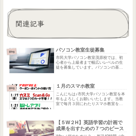
関連記事
パソコン教室生徒募集
Blog
市民大学パソコン教室茂原校では、初
心者から上級者まで幅広いレベルの生
徒を募集しています。パソコンの基本
操作から、インターネットの使い方、
Officeソフトの使い方、資格取得講座ま
で、様々な講座をご用意しておりま
１月のスマホ教室
す。講師は、パソコンのスペシャ...
Blog
こんにちは♪市民大学パソコン教室を本
年もよろしくお願いいたします。当教
室で毎月３回にわたりスマホ教室を行
っております♪会員様以外の参加も大歓
迎です(^^)/気になる講座がありましたら
お気軽にお問い合わせください♪
【５W２H】英語学習の計画で
Blog
成果を出すための７つのピース