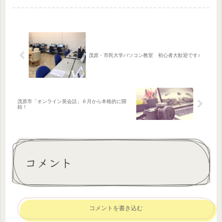
のだと思ってとりあえず先に進んだほ
うが良いです。 メインの学習目標は1つ
に絞り、後々楽にするためについ...
茂原・市民大学パソコン教室 初心者大歓迎です♪
茂原市「オンライン英会話」６月から本格的に開
始！
コメント
コメントを書き込む